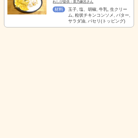
れしぴ提供：茶乃麻呂さん
材料
玉子, 塩、胡椒, 牛乳, 生クリー
ム, 粒状チキンコンソメ, バター,
サラダ油, パセリ(トッピング)