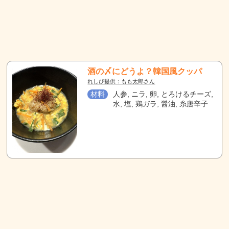
酒の〆にどうよ？韓国風クッパ
れしぴ提供：もも太郎さん
材料
人参, ニラ, 卵, とろけるチーズ,
水, 塩, 鶏ガラ, 醤油, 糸唐辛子