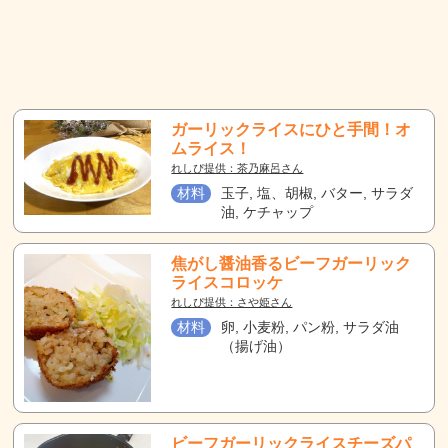
ガーリックライスにひと手間！オ
ムライス！
れしぴ提供：茶乃麻呂さん
材料
玉子, 塩、胡椒, バター, サラダ
油, ケチャップ
焦がし醤油香るビーフガーリック
ライスコロッケ
れしぴ提供：さや姫さん
材料
卵, 小麦粉, パン粉, サラダ油
（揚げ油）
ビーフガーリックライスチーズパ