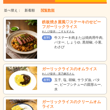
並べ替え：
新着順
閲覧数順
鉄板焼き屋風♡ステーキのせビー
フガーリックライス
れしぴ提供：こすもすさん
材料
牛ステーキ肉または焼肉用牛肉,
バター, しょうゆ, 黒胡椒, 小葱,
わさび
ガーリックライスのオムライス
れしぴ提供：茶乃麻呂さん
材料
玉子, 塩, 胡椒, サラダ油, バタ
ー, ビーフシチューの固形ルー,
水
ガーリックライスのクリームオム
ライス