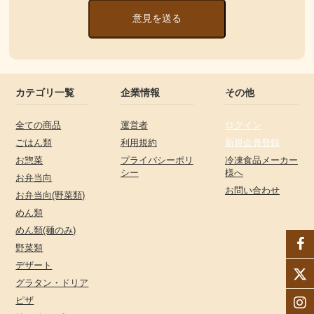
意見を送る
カテゴリ一覧
企業情報
その他
全ての商品
運営者
ログイン
ごはん類
利用規約
新規会員登録
お惣菜
プライバシーポリ
冷凍食品メーカー
シー
様へ
お弁当向
お問い合わせ
お弁当向(野菜類)
めん類
めん類(麺のみ)
野菜類
デザート
グラタン・ドリア
ピザ