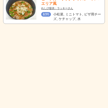
エリア風
れしぴ提供：ラッキーさん
材料
小松菜, ミニトマト, ピザ用チー
ズ, ケチャップ, 水