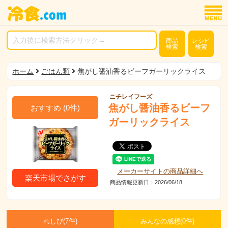
商品
レシピ
検索
検索
ホーム
ごはん類
焦がし醤油香るビーフガーリックライス
ニチレイフーズ
焦がし醤油香るビーフ
おすすめ
(
0
件)
ガーリックライス
メーカーサイトの商品詳細へ
楽天市場でさがす
商品情報更新日：2026/06/18
れしぴ(
7件)
みんなの感想(
0
件)