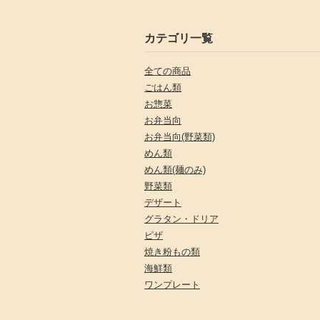
カテゴリ一覧
全ての商品
ごはん類
お惣菜
お弁当向
お弁当向(野菜類)
めん類
めん類(麺のみ)
野菜類
デザート
グラタン・ドリア
ピザ
焼き粉もの類
海鮮類
ワンプレート