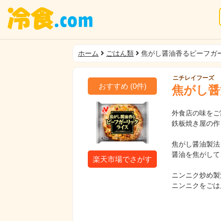
ホーム
ごはん類
焦がし醤油香るビーフガ
ニチレイフーズ
おすすめ
(
0
件)
焦がし醤
外食店の味をご
鉄板焼き屋の作
焦がし醤油製法
醤油を焦がして
楽天市場でさがす
ニンニク炒め製
ニンニクをごは