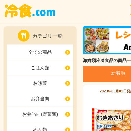
カテゴリ一覧
全ての商品
海鮮類冷凍食品の商品一
ごはん類
新着順
お惣菜
2023年03月01日
お弁当向
お弁当向(野菜類)
めん類