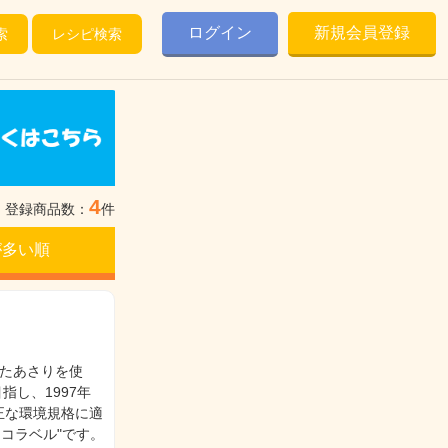
ログイン
新規会員登録
索
レシピ検索
4
登録商品数：
件
が多い順
れたあさりを使
指し、1997年
正な環境規格に適
コラベル"です。