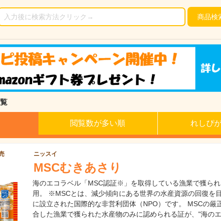
商品
検
覧
閲覧数が多い順
れしぴ
発売
ニッスイ
MSCむきあさり
海のエコラベル「MSC認証※」を取得している漁業で獲ら
用。 ※MSCとは、減少傾向にある世界の水産資源の回復を目
に設立された国際的な非営利団体（NPO）です。 MSCの厳
合した漁業で獲られた水産物のみに認められる証が、"海のエ