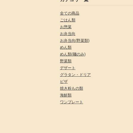
全ての商品
ごはん類
お惣菜
お弁当向
お弁当向(野菜類)
めん類
めん類(麺のみ)
野菜類
デザート
グラタン・ドリア
ピザ
焼き粉もの類
海鮮類
ワンプレート