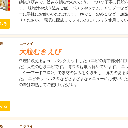
砂抜き済みで、旨みを損なわないよう、 1つ1つ丁寧に貝殻
す。 味噌汁や炊き込みご飯、パスタやクラムチャウダーな
ーに手軽にお使いいただけます。 ゆでる・炒めるなど、加
りください。 環境に配慮してフィルムにアルミを使用して
みる
発売
ニッスイ
大粒むきえび
料理に映えるよう、バックカットした（エビの背中部分に切
た）大粒のむきエビです。 背ワタは取り除いています。 ニ
「シーフードプロ®」で素材の旨みを引き出し、弾力のある
た。 エビチリ・パスタなどさまざまなメニューにお使いいた
の際は加熱してご使用ください。
みる
発売
ニッスイ