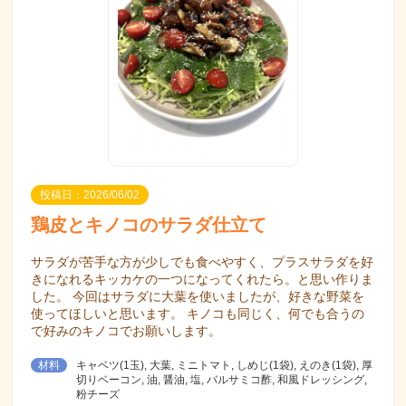
投稿日：2026/06/02
鶏皮とキノコのサラダ仕立て
サラダが苦手な方が少しでも食べやすく、プラスサラダを好
きになれるキッカケの一つになってくれたら。と思い作りま
した。 今回はサラダに大葉を使いましたが、好きな野菜を
使ってほしいと思います。 キノコも同じく、何でも合うの
で好みのキノコでお願いします。
材料
キャベツ(1玉), 大葉, ミニトマト, しめじ(1袋), えのき(1袋), 厚
切りベーコン, 油, 醤油, 塩, バルサミコ酢, 和風ドレッシング,
粉チーズ