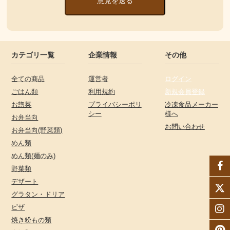
意見を送る
カテゴリ一覧
企業情報
その他
全ての商品
運営者
ログイン
ごはん類
利用規約
新規会員登録
お惣菜
プライバシーポリ
冷凍食品メーカー
シー
様へ
お弁当向
お問い合わせ
お弁当向(野菜類)
めん類
めん類(麺のみ)
野菜類
デザート
グラタン・ドリア
ピザ
焼き粉もの類