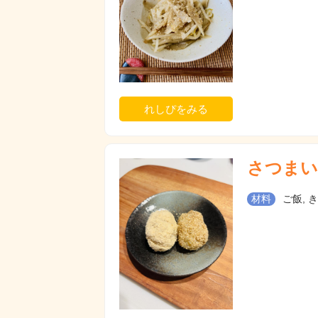
れしぴをみる
さつまい
材料
ご飯, き