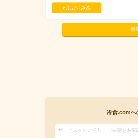
れしぴをみる
新
冷食.comへ