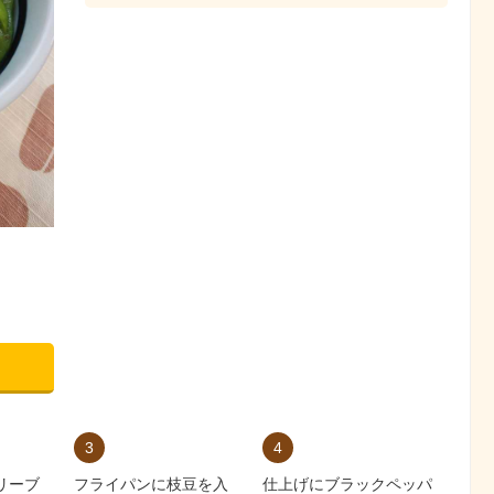
3
4
リーブ
フライパンに枝豆を入
仕上げにブラックペッパ