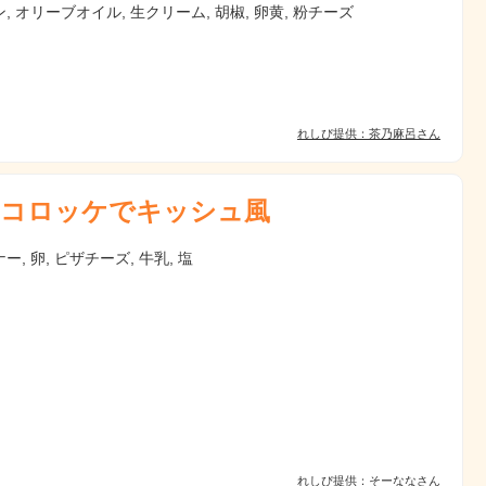
, オリーブオイル, 生クリーム, 胡椒, 卵黄, 粉チーズ
れしぴ提供：茶乃麻呂さん
コロッケでキッシュ風
ー, 卵, ピザチーズ, 牛乳, 塩
れしぴ提供：そーななさん