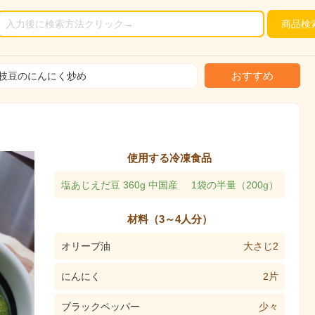
商品
検
おすすめ
枝豆のにんにく炒め
使用する冷凍食品
塩あじえだ豆 360g 中国産
1袋の半量（200g）
材料（3～4人分）
オリーブ油
大さじ2
にんにく
2片
ブラックペッパー
少々