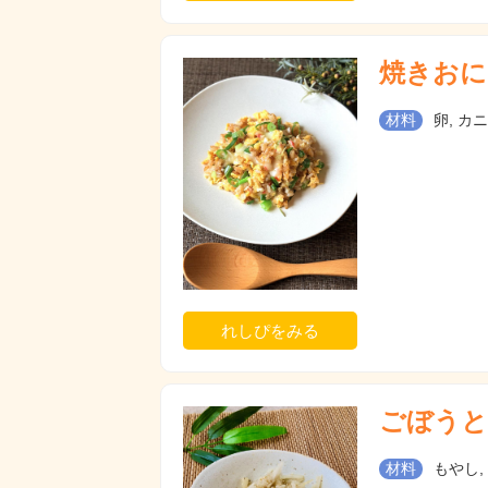
焼きおに
材料
卵, カ
れしぴをみる
ごぼうと
材料
もやし,