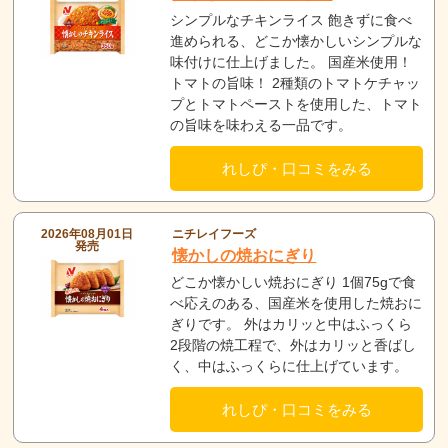
シンプルなチキンライス 飽きずに食べ
進められる、どこか懐かしいシンプルな
味付けに仕上げました。 国産米使用！
トマトの旨味！ 2種類のトマトケチャッ
プとトマトペーストを使用した、トマト
の旨味を味わえる一品です。
れしぴ・口コミをみる
2026年08月01日
ニチレイフーズ
発売
懐かしの焼おにぎり
どこか懐かしい焼おにぎり 1個75gで食
べ応えのある、国産米を使用した焼おに
ぎりです。 外はカリッと中はふっくら
2段階の焼工程で、外はカリッと香ばし
く、中はふっくらに仕上げています。
れしぴ・口コミをみる