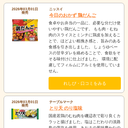
2026年03月01日
ニッスイ
発売
今日のおかず 鶏だんご
食卓やお弁当の一品に、必要な分だけ使
いやすい鶏だんごです。 もも肉・むね
肉のスライスとミンチに鶏皮を加えるこ
とで、ほどよい粗挽き感と、旨みのある
食感を引き出しました。 しょうゆベー
スの甘辛ダレを絡めることで、食欲をそ
そる味付けに仕上げました。 環境に配
慮してフィルムにアルミを使用していま
せん。
れしぴ・口コミをみる
2026年03月01日
テーブルマーク
発売
とり天 のり塩味
国産若鶏のむね肉を磯辺衣で彩り良くカ
ラッと揚げました。塩はこだわりの淡路
島の藻塩を使用。あおさの風味豊かなの