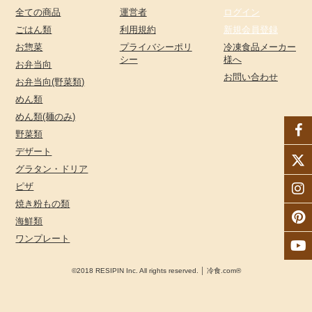
全ての商品
運営者
ログイン
ごはん類
利用規約
新規会員登録
お惣菜
プライバシーポリ
冷凍食品メーカー
シー
様へ
お弁当向
お問い合わせ
お弁当向(野菜類)
めん類
めん類(麺のみ)
野菜類
デザート
グラタン・ドリア
ピザ
焼き粉もの類
海鮮類
ワンプレート
©2018 RESIPIN Inc. All rights reserved. │ 冷食.com®