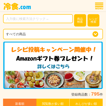
商品
レシピ
検索
検索
795
登録商品数：
件
新着順
閲覧数が多い順
れしぴが多い順