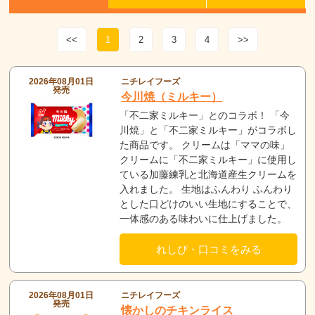
<<
1
2
3
4
>>
2026年08月01日
ニチレイフーズ
発売
今川焼（ミルキー）
「不二家ミルキー」とのコラボ！ 「今
川焼」と「不二家ミルキー」がコラボし
た商品です。 クリームは「ママの味」
クリームに「不二家ミルキー」に使用し
ている加藤練乳と北海道産生クリームを
入れました。 生地はふんわり ふんわり
とした口どけのいい生地にすることで、
一体感のある味わいに仕上げました。
れしぴ・口コミをみる
2026年08月01日
ニチレイフーズ
発売
懐かしのチキンライス