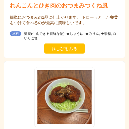
れんこんとひき肉のおつまみつくね風
簡単におつまみの1品に仕上がります。 トローッとした卵黄
をつけて食べるのが最高に美味しいです。
材料
卵黄(生食できる新鮮な物), ★しょうゆ, ★みりん, ★砂糖, 白
いりごま
れしぴをみる