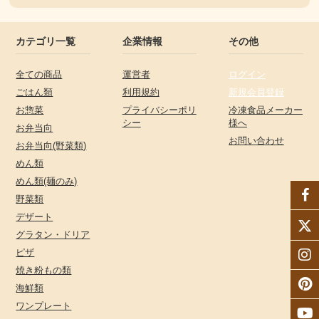
カテゴリ一覧
企業情報
その他
全ての商品
運営者
ログイン
ごはん類
利用規約
新規会員登録
お惣菜
プライバシーポリ
冷凍食品メーカー
シー
様へ
お弁当向
お問い合わせ
お弁当向(野菜類)
めん類
めん類(麺のみ)
野菜類
デザート
グラタン・ドリア
ピザ
焼き粉もの類
海鮮類
ワンプレート