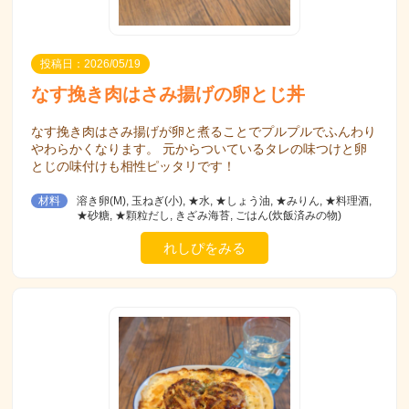
投稿日：2026/05/19
なす挽き肉はさみ揚げの卵とじ丼
なす挽き肉はさみ揚げが卵と煮ることでプルプルでふんわり
やわらかくなります。 元からついているタレの味つけと卵
とじの味付けも相性ピッタリです！
材料
溶き卵(M), 玉ねぎ(小), ★水, ★しょう油, ★みりん, ★料理酒,
★砂糖, ★顆粒だし, きざみ海苔, ごはん(炊飯済みの物)
れしぴをみる