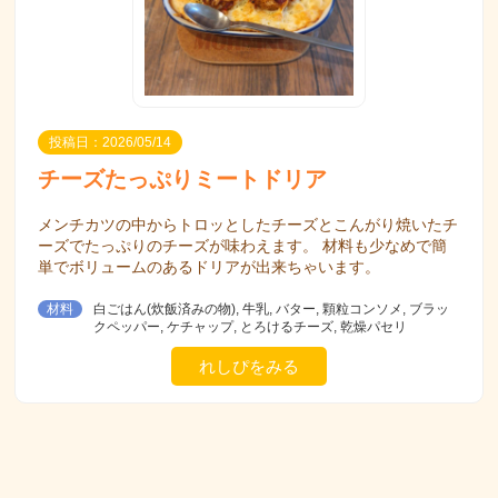
投稿日：2026/05/14
チーズたっぷりミートドリア
メンチカツの中からトロッとしたチーズとこんがり焼いたチ
ーズでたっぷりのチーズが味わえます。 材料も少なめで簡
単でボリュームのあるドリアが出来ちゃいます。
材料
白ごはん(炊飯済みの物), 牛乳, バター, 顆粒コンソメ, ブラッ
クペッパー, ケチャップ, とろけるチーズ, 乾燥パセリ
れしぴをみる