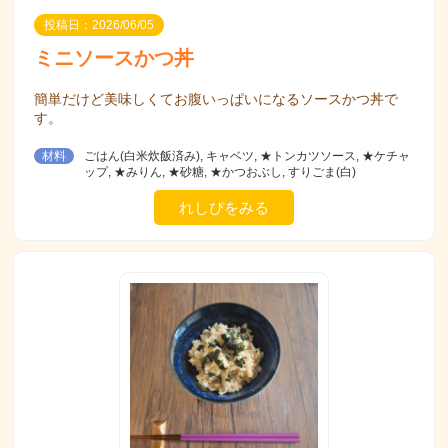
投稿日：2026/06/05
ミニソースかつ丼
簡単だけど美味しくてお腹いっぱいになるソースかつ丼で
す。
材料
ごはん(白米炊飯済み), キャベツ, ★トンカツソース, ★ケチャ
ップ, ★みりん, ★砂糖, ★かつおぶし, すりごま(白)
れしぴをみる