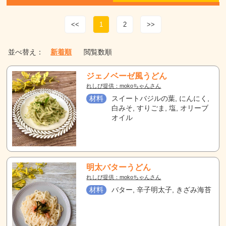
<<
1
2
>>
並べ替え：
新着順
閲覧数順
ジェノベーゼ風うどん
れしぴ提供：mokoちゃんさん
材料
スイートバジルの葉, にんにく,
白みそ, すりごま, 塩, オリーブ
オイル
明太バターうどん
れしぴ提供：mokoちゃんさん
材料
バター, 辛子明太子, きざみ海苔