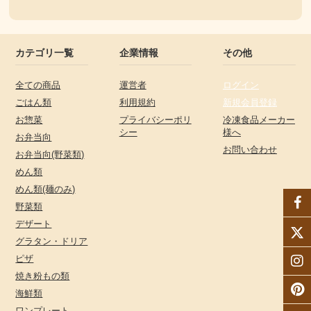
カテゴリ一覧
企業情報
その他
全ての商品
運営者
ログイン
ごはん類
利用規約
新規会員登録
お惣菜
プライバシーポリ
冷凍食品メーカー
シー
様へ
お弁当向
お問い合わせ
お弁当向(野菜類)
めん類
めん類(麺のみ)
野菜類
デザート
グラタン・ドリア
ピザ
焼き粉もの類
海鮮類
ワンプレート