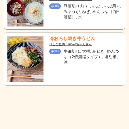
材料
豚薄切り肉（しゃぶしゃぶ用）,
みょうが, ねぎ, めんつゆ（2倍
濃縮）, 水
冷おろし焼き牛うどん
れしぴ提供：mokoちゃんさん
材料
牛細切れ, 大根, 細ねぎ, めんつ
ゆ（2倍濃縮タイプ）, 塩胡椒,
油