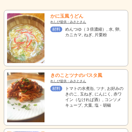
かに玉風うどん
れしぴ提供：みさとさん
材料
めんつゆ（３倍濃縮）, 水, 卵,
カニカマ, ねぎ, 片栗粉
きのことツナのパスタ風
れしぴ提供：みさとさん
材料
トマトの水煮缶, ツナ, お好みの
きのこ, 玉ねぎ, にんにく, 赤ワ
イン（なければ酒）, コンソメ
キューブ, 大葉, 塩・胡椒