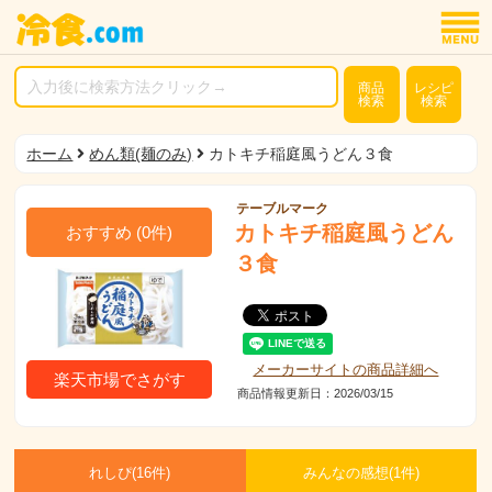
商品
レシピ
検索
検索
ホーム
めん類(麺のみ)
カトキチ稲庭風うどん３食
テーブルマーク
カトキチ稲庭風うどん
おすすめ
(
0
件)
３食
メーカーサイトの商品詳細へ
楽天市場でさがす
商品情報更新日：2026/03/15
れしぴ(
16件)
みんなの感想(
1
件)