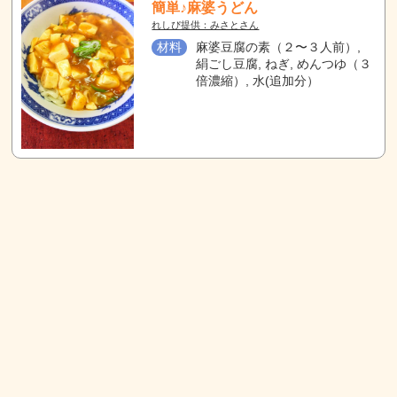
簡単♪麻婆うどん
れしぴ提供：みさとさん
材料
麻婆豆腐の素（２〜３人前）,
絹ごし豆腐, ねぎ, めんつゆ（３
倍濃縮）, 水(追加分）