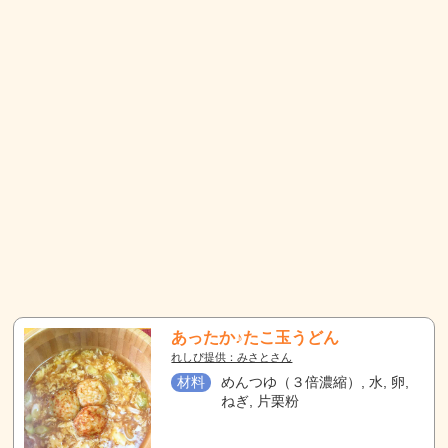
あったか♪たこ玉うどん
れしぴ提供：みさとさん
材料
めんつゆ（３倍濃縮）, 水, 卵,
ねぎ, 片栗粉