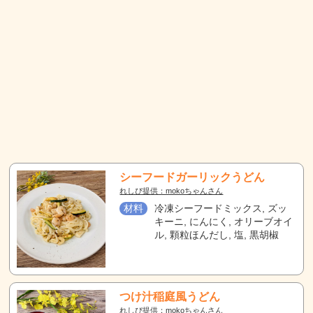
シーフードガーリックうどん
れしぴ提供：mokoちゃんさん
材料
冷凍シーフードミックス, ズッ
キーニ, にんにく, オリーブオイ
ル, 顆粒ほんだし, 塩, 黒胡椒
つけ汁稲庭風うどん
れしぴ提供：mokoちゃんさん