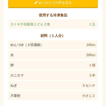
ありがとうの声を送る
使用する冷凍食品
カトキチ稲庭風うどん３食
１玉
材料（１人分）
めんつゆ（３倍濃縮）
100cc
水
200cc
卵
１個
カニカマ
３本
ねぎ
５センチ
片栗粉
小さじ２