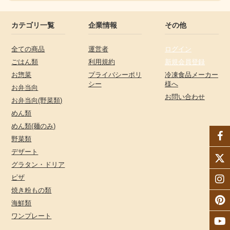
カテゴリ一覧
企業情報
その他
全ての商品
運営者
ログイン
ごはん類
利用規約
新規会員登録
お惣菜
プライバシーポリ
冷凍食品メーカー
シー
様へ
お弁当向
お問い合わせ
お弁当向(野菜類)
めん類
めん類(麺のみ)
野菜類
デザート
グラタン・ドリア
ピザ
焼き粉もの類
海鮮類
ワンプレート