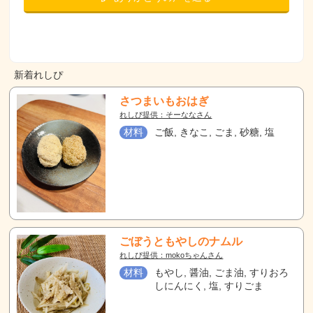
新着れしぴ
さつまいもおはぎ
れしぴ提供：そーななさん
材料
ご飯, きなこ, ごま, 砂糖, 塩
ごぼうともやしのナムル
れしぴ提供：mokoちゃんさん
材料
もやし, 醤油, ごま油, すりおろ
しにんにく, 塩, すりごま