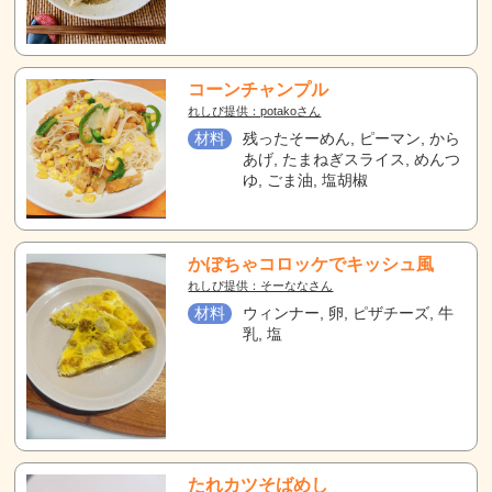
コーンチャンプル
れしぴ提供：potakoさん
材料
残ったそーめん, ピーマン, から
あげ, たまねぎスライス, めんつ
ゆ, ごま油, 塩胡椒
かぼちゃコロッケでキッシュ風
れしぴ提供：そーななさん
材料
ウィンナー, 卵, ピザチーズ, 牛
乳, 塩
たれカツそばめし