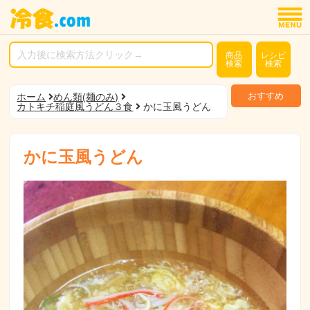
商品
レシピ
検索
検索
おすすめ
ホーム
めん類(麺のみ)
カトキチ稲庭風うどん３食
かに玉風うどん
かに玉風うどん