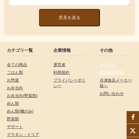
意見を送る
カテゴリ一覧
企業情報
その他
全ての商品
運営者
ログイン
ごはん類
利用規約
新規会員登録
お惣菜
プライバシーポリ
冷凍食品メーカー
シー
様へ
お弁当向
お問い合わせ
お弁当向(野菜類)
めん類
めん類(麺のみ)
野菜類
デザート
グラタン・ドリア