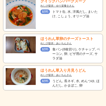
クイックハンバーグスープ
れしぴ提供：ゆり栄養士さん
材料
トマト缶, 水, 洋風だし, まいた
け, こしょう, オリーブ油
ほうれん草卵のチーズトースト
れしぴ提供：あいちんさん
材料
食パン(8枚切り), ケチャップ, ベ
ーコン, 卵, ピザ用のチーズ, サ
ラダ油
ほうれん草入り月見うどん
れしぴ提供：あいちんさん
材料
うどん, 長ネギ, 水, めんつゆ, ほ
んだし, かまぼこ, 卵