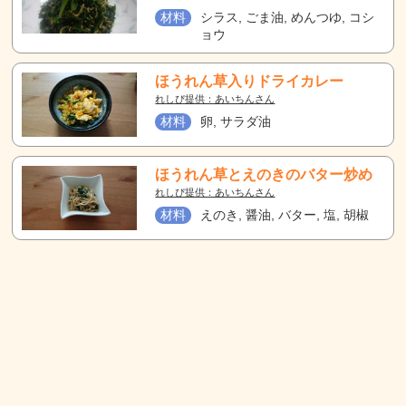
材料
シラス, ごま油, めんつゆ, コシ
ョウ
ほうれん草入りドライカレー
れしぴ提供：あいちんさん
材料
卵, サラダ油
ほうれん草とえのきのバター炒め
れしぴ提供：あいちんさん
材料
えのき, 醤油, バター, 塩, 胡椒