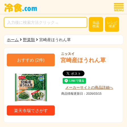
商品
レシピ
検索
検索
ホーム
野菜類
宮崎産ほうれん草
ニッスイ
宮崎産ほうれん草
おすすめ
(
2
件)
メーカーサイトの商品詳細へ
商品情報更新日：2026/03/15
楽天市場でさがす