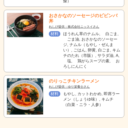
燥）
おさかなのソーセージのビビンバ
丼
れしぴ提供：株式会社ニッスイさん
材料
ほうれん草のナムル, 白ごま,
ごま油, おさかなのソーセー
ジ, ナムル（もやし・ぜんま
い）, ごはん, 卵黄, 白ごま, キム
チのたれ（市販）, サラダ油, A,
塩, 鶏がらスープの素, お
ろしにんにく
のりっこチキンラーメン
れしぴ提供：ゆり栄養士さん
材料
もやし, カットわかめ, 即席ラー
メン（しょうゆ味）, キムチ
（白菜・ニラ・人参）