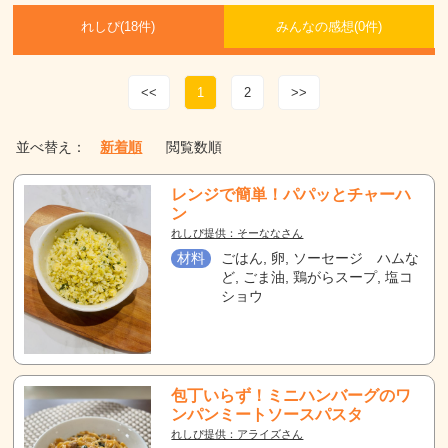
れしぴ(
18件)
みんなの感想(
0
件)
<<
1
2
>>
並べ替え：
新着順
閲覧数順
レンジで簡単！パパッとチャーハ
ン
れしぴ提供：そーななさん
材料
ごはん, 卵, ソーセージ ハムな
ど, ごま油, 鶏がらスープ, 塩コ
ショウ
包丁いらず！ミニハンバーグのワ
ンパンミートソースパスタ
れしぴ提供：アライズさん