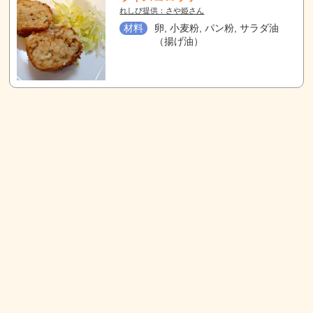
れしぴ提供：さや姫さん
材料
卵, 小麦粉, パン粉, サラダ油
（揚げ油）