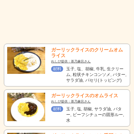
ガーリックライスのクリームオム
ライス
れしぴ提供：茶乃麻呂さん
材料
玉子, 塩、胡椒, 牛乳, 生クリー
ム, 粒状チキンコンソメ, バター,
サラダ油, パセリ(トッピング)
ガーリックライスのオムライス
れしぴ提供：茶乃麻呂さん
材料
玉子, 塩, 胡椒, サラダ油, バタ
ー, ビーフシチューの固形ルー,
水