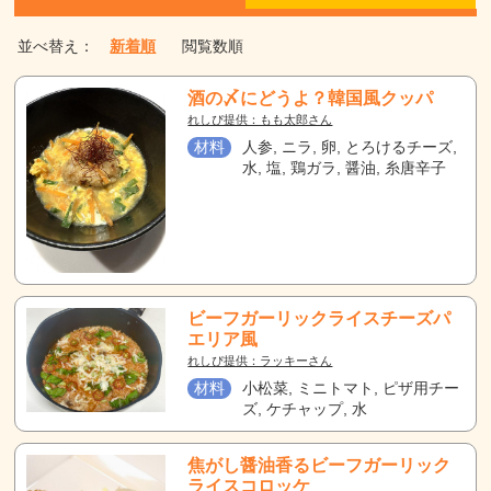
並べ替え：
新着順
閲覧数順
酒の〆にどうよ？韓国風クッパ
れしぴ提供：もも太郎さん
材料
人参, ニラ, 卵, とろけるチーズ,
水, 塩, 鶏ガラ, 醤油, 糸唐辛子
ビーフガーリックライスチーズパ
エリア風
れしぴ提供：ラッキーさん
材料
小松菜, ミニトマト, ピザ用チー
ズ, ケチャップ, 水
焦がし醤油香るビーフガーリック
ライスコロッケ