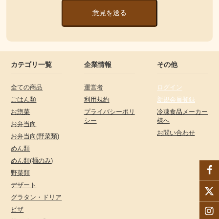
意見を送る
カテゴリ一覧
企業情報
その他
全ての商品
運営者
ログイン
ごはん類
利用規約
新規会員登録
お惣菜
プライバシーポリ
冷凍食品メーカー
シー
様へ
お弁当向
お問い合わせ
お弁当向(野菜類)
めん類
めん類(麺のみ)
野菜類
デザート
グラタン・ドリア
ピザ