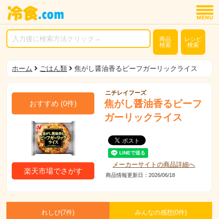
商品
レシピ
検索
検索
ホーム
ごはん類
焦がし醤油香るビーフガーリックライス
ニチレイフーズ
焦がし醤油香るビーフ
おすすめ
(
0
件)
ガーリックライス
メーカーサイトの商品詳細へ
楽天市場でさがす
商品情報更新日：2026/06/18
れしぴ(
7件)
みんなの感想(
0
件)