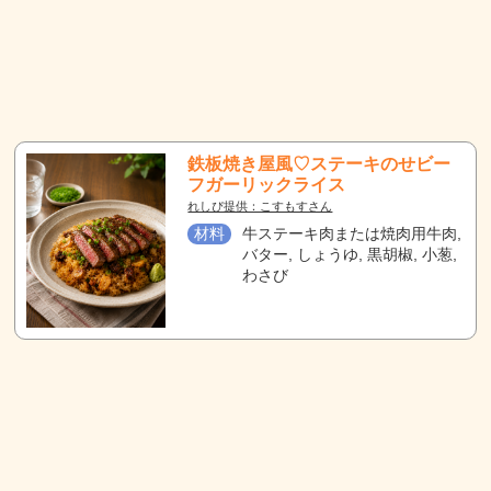
鉄板焼き屋風♡ステーキのせビー
フガーリックライス
れしぴ提供：こすもすさん
材料
牛ステーキ肉または焼肉用牛肉,
バター, しょうゆ, 黒胡椒, 小葱,
わさび