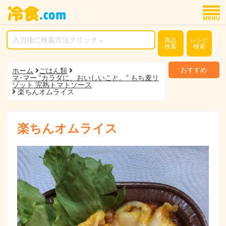
商品
レシピ
検索
検索
おすすめ
ホーム
ごはん類
マ･マー “カラダに、おいしいこと。” もち麦リ
ゾット 完熟トマトソース
楽ちんオムライス
楽ちんオムライス