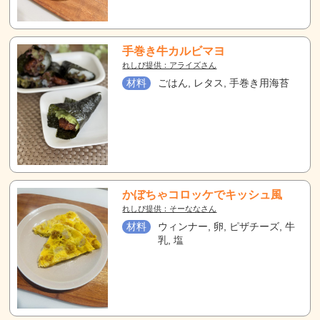
手巻き牛カルビマヨ
れしぴ提供：アライズさん
材料
ごはん, レタス, 手巻き用海苔
かぼちゃコロッケでキッシュ風
れしぴ提供：そーななさん
材料
ウィンナー, 卵, ピザチーズ, 牛
乳, 塩