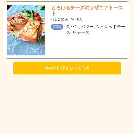
とろけるチーズのラザニアトース
ト
れしぴ提供：Meiさん
材料
食パン, バター, シュレッドチー
ズ, 粉チーズ
新着れしぴをもっとみる