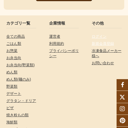
カテゴリ一覧
企業情報
その他
全ての商品
運営者
ログイン
ごはん類
利用規約
新規会員登録
お惣菜
プライバシーポリ
冷凍食品メーカー
シー
様へ
お弁当向
お問い合わせ
お弁当向(野菜類)
めん類
めん類(麺のみ)
野菜類
デザート
グラタン・ドリア
ピザ
焼き粉もの類
海鮮類