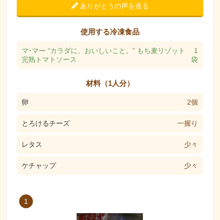
ありがとうの声を送る
使用する冷凍食品
マ･マー “カラダに、おいしいこと。” もち麦リゾット
1
完熟トマトソース
袋
材料（1人分）
卵
2個
とろけるチーズ
一握り
レタス
少々
ケチャップ
少々
1