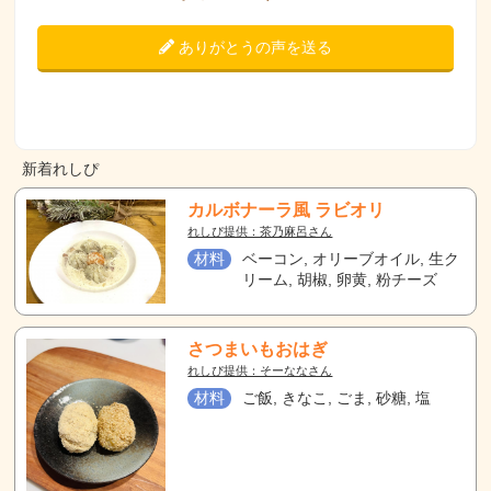
ありがとうの声を送る
新着れしぴ
カルボナーラ風 ラビオリ
れしぴ提供：茶乃麻呂さん
材料
ベーコン, オリーブオイル, 生ク
リーム, 胡椒, 卵黄, 粉チーズ
さつまいもおはぎ
れしぴ提供：そーななさん
材料
ご飯, きなこ, ごま, 砂糖, 塩