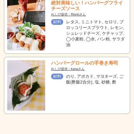
絶対美味しい！ハンバーグフライ
チーズソース
れしぴ提供：Rinrinさん
材料
レタス, ミニトマト, セロリ, ブ
ロッコリースプラウト, レモン,
シュレッドチーズ, ケチャップ,
◯小麦粉, ◯水, パン粉, サラダ
油
ハンバーグロールの手巻き寿司
れしぴ提供：kanaさん
材料
のり, アボカド, マヨネーズ, ご
飯(酢飯2合分), 塩, 砂糖, 酢