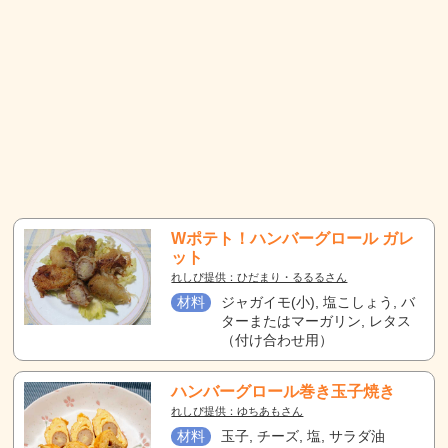
Wポテト！ハンバーグロール ガレ
ット
れしぴ提供：ひだまり・るるるさん
材料
ジャガイモ(小), 塩こしょう, バ
ターまたはマーガリン, レタス
（付け合わせ用）
ハンバーグロール巻き玉子焼き
れしぴ提供：ゆちあもさん
材料
玉子, チーズ, 塩, サラダ油