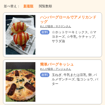
並べ替え：
新着順
閲覧数順
ハンバーグロールでアメリカンド
ッグ
れしぴ提供：サクゲンさん
材料
☆ホットケーキミックス, ☆マ
ヨネーズ, ☆牛乳, ケチャップ,
サラダ油
簡単バーグキッシュ
れしぴ提供：アンジェさん
材料
玉ねぎ, 牛乳または豆乳, 卵, パ
ルメザンチーズ, 塩コショウ, バ
ター