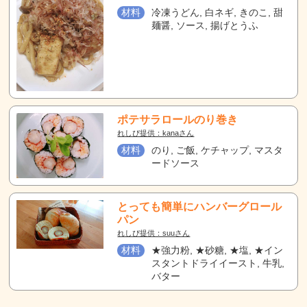
材料
冷凍うどん, 白ネギ, きのこ, 甜
麺醤, ソース, 揚げとうふ
ポテサラロールのり巻き
れしぴ提供：kanaさん
材料
のり, ご飯, ケチャップ, マスタ
ードソース
とっても簡単にハンバーグロール
パン
れしぴ提供：suuさん
材料
★強力粉, ★砂糖, ★塩, ★イン
スタントドライイースト, 牛乳,
バター