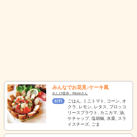
みんなでお花見♪ケーキ風
れしぴ提供：Rinrinさん
材料
ごはん, ミニトマト, コーン, オ
クラ, レモン, レタス, ブロッコ
リースプラウト, カニカマ, 油,
ケチャップ, 塩胡椒, 水菜, スラ
イスチーズ, ごま