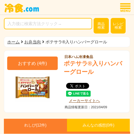
商品
レシピ
検索
検索
ホーム
お弁当向
ポテサラ®入りハンバーグロール
日本ハム冷凍食品
ポテサラ®入りハンバ
おすすめ
(
4
件)
ーグロール
メーカーサイトへ
商品情報更新日：2021/04/09
れしぴ(
12件)
みんなの感想(
0
件)