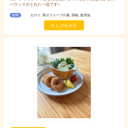
バランスがとれた一品です♪
材料
セロリ, 鶏ガラスープの素, 胡椒, 食用油
れしぴをみる