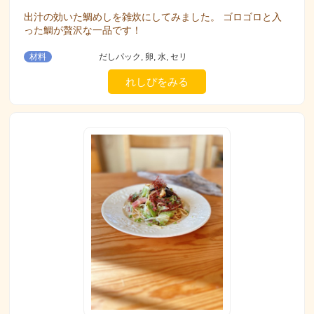
出汁の効いた鯛めしを雑炊にしてみました。 ゴロゴロと入
った鯛が贅沢な一品です！
材料
だしパック, 卵, 水, セリ
れしぴをみる