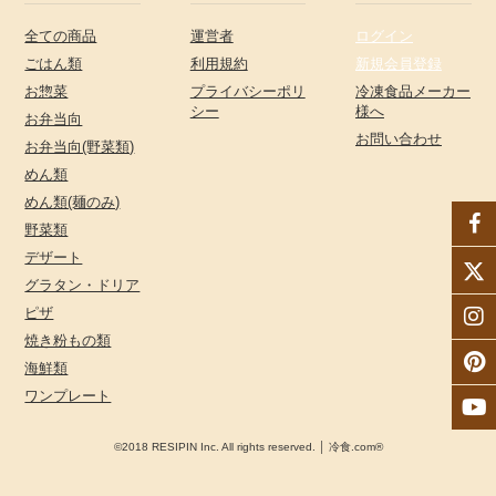
全ての商品
運営者
ログイン
ごはん類
利用規約
新規会員登録
お惣菜
プライバシーポリ
冷凍食品メーカー
シー
様へ
お弁当向
お問い合わせ
お弁当向(野菜類)
めん類
めん類(麺のみ)
野菜類
デザート
グラタン・ドリア
ピザ
焼き粉もの類
海鮮類
ワンプレート
©2018 RESIPIN Inc. All rights reserved. │ 冷食.com®