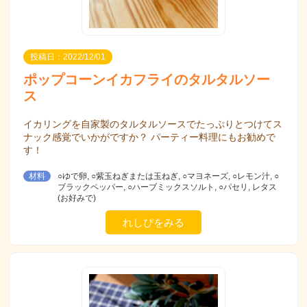
投稿日：2022/12/01
ポップコーンイカフライのタルタルソー
ス
イカリングを自家製のタルタルソースでたっぷりとつけてス
ナック感覚でいかがですか？ パーティー料理にもお勧めで
す！
材料
○ゆで卵, ○紫玉ねぎまたは玉ねぎ, ○マヨネーズ, ○レモン汁, ○
ブラックペッパー, ○ハーブミックスソルト, ○パセリ, レタス
(お好みで)
れしぴをみる