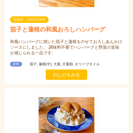
投稿日：2022/12/01
茄子と蓮根の和風おろしハンバーグ
和風ハンバーグに焼いた茄子と蓮根をのせておろしあんかけ
ソースにしました。 調味料不要でハンバーグと野菜の旨味
が感じられる一品です。
材料
茄子, 蓮根(中), 大葉, 片栗粉, オリーブオイル
れしぴをみる