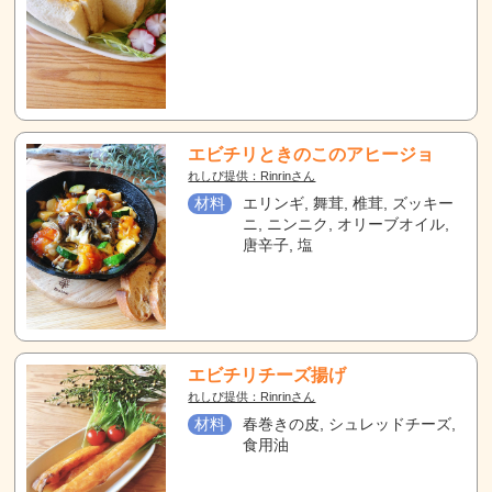
エビチリときのこのアヒージョ
れしぴ提供：Rinrinさん
材料
エリンギ, 舞茸, 椎茸, ズッキー
ニ, ニンニク, オリーブオイル,
唐辛子, 塩
エビチリチーズ揚げ
れしぴ提供：Rinrinさん
材料
春巻きの皮, シュレッドチーズ,
食用油