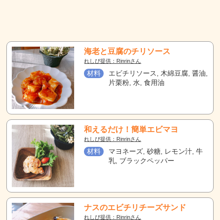
海老と豆腐のチリソース
れしぴ提供：Rinrinさん
材料
エビチリソース, 木綿豆腐, 醤油,
片栗粉, 水, 食用油
和えるだけ！簡単エビマヨ
れしぴ提供：Rinrinさん
材料
マヨネーズ, 砂糖, レモン汁, 牛
乳, ブラックペッパー
ナスのエビチリチーズサンド
れしぴ提供：Rinrinさん