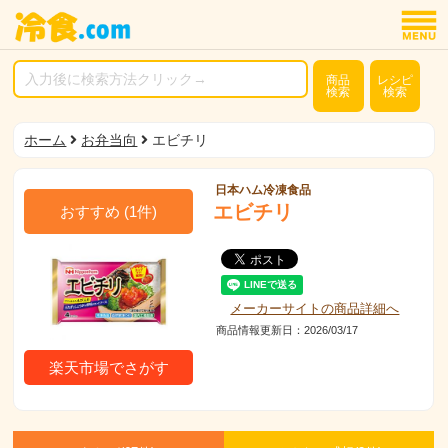
商品
レシピ
検索
検索
ホーム
お弁当向
エビチリ
日本ハム冷凍食品
エビチリ
おすすめ
(
1
件)
メーカーサイトの商品詳細へ
商品情報更新日：2026/03/17
楽天市場でさがす