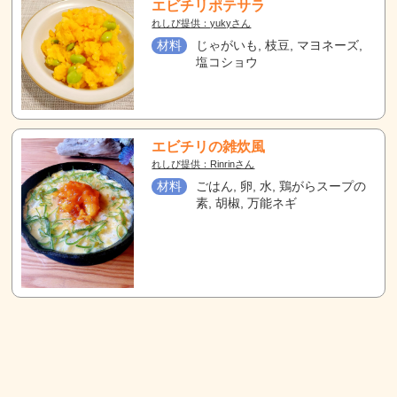
エビチリポテサラ
れしぴ提供：yukyさん
材料
じゃがいも, 枝豆, マヨネーズ,
塩コショウ
エビチリの雑炊風
れしぴ提供：Rinrinさん
材料
ごはん, 卵, 水, 鶏がらスープの
素, 胡椒, 万能ネギ