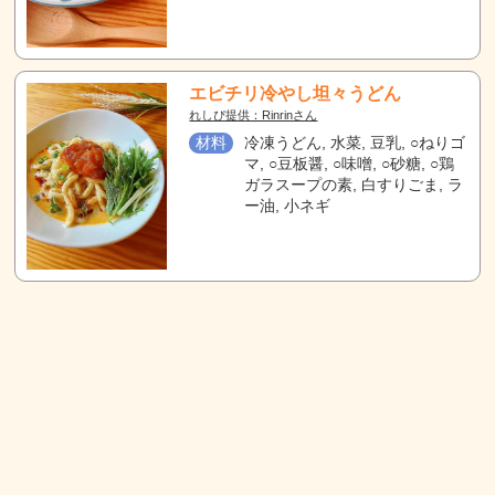
エビチリ冷やし坦々うどん
れしぴ提供：Rinrinさん
材料
冷凍うどん, 水菜, 豆乳, ○ねりゴ
マ, ○豆板醤, ○味噌, ○砂糖, ○鶏
ガラスープの素, 白すりごま, ラ
ー油, 小ネギ