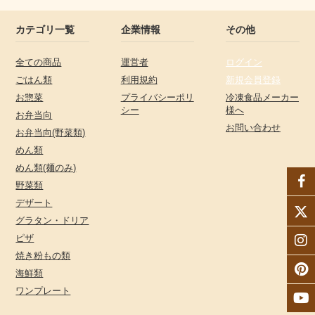
カテゴリ一覧
企業情報
その他
全ての商品
運営者
ログイン
ごはん類
利用規約
新規会員登録
お惣菜
プライバシーポリ
冷凍食品メーカー
シー
様へ
お弁当向
お問い合わせ
お弁当向(野菜類)
めん類
めん類(麺のみ)
野菜類
デザート
グラタン・ドリア
ピザ
焼き粉もの類
海鮮類
ワンプレート