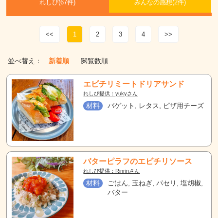
れしぴ(
67件)
みんなの感想(
2
件)
<<
1
2
3
4
>>
並べ替え：
新着順
閲覧数順
エビチリミートドリアサンド
れしぴ提供：yukyさん
材料
バゲット, レタス, ピザ用チーズ
バターピラフのエビチリソース
れしぴ提供：Rinrinさん
材料
ごはん, 玉ねぎ, パセリ, 塩胡椒,
バター