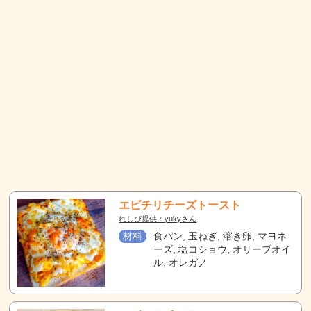
エビチリチーズトースト
れしぴ提供：yukyさん
材料
食パン, 玉ねぎ, 溶き卵, マヨネ
ーズ, 塩コショウ, オリーブオイ
ル, オレガノ