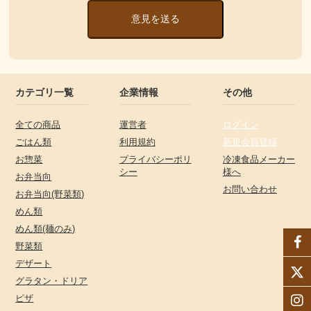
意見を送る
カテゴリ一覧
企業情報
その他
全ての商品
運営者
ログイン
ごはん類
利用規約
新規会員登録
お惣菜
プライバシーポリ
冷凍食品メーカー
シー
様へ
お弁当向
お問い合わせ
お弁当向(野菜類)
めん類
めん類(麺のみ)
野菜類
デザート
グラタン・ドリア
ピザ