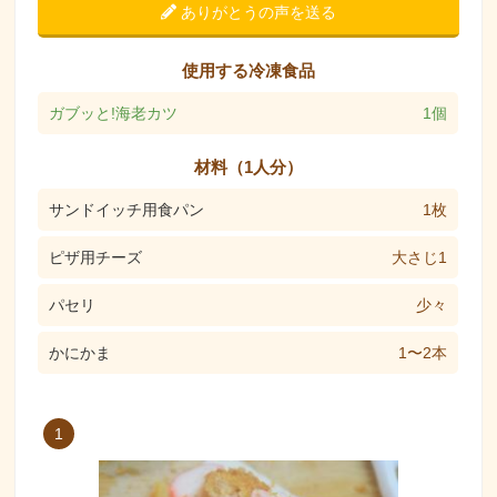
ありがとうの声を送る
使用する冷凍食品
ガブッと!海老カツ
1個
材料（1人分）
サンドイッチ用食パン
1枚
ピザ用チーズ
大さじ1
パセリ
少々
かにかま
1〜2本
1