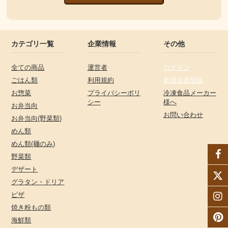
カテゴリ一覧
企業情報
その他
全ての商品
運営者
ログイン
ごはん類
利用規約
新規会員登録
お惣菜
プライバシーポリ
冷凍食品メーカー
シー
様へ
お弁当向
お問い合わせ
お弁当向(野菜類)
めん類
めん類(麺のみ)
野菜類
デザート
グラタン・ドリア
ピザ
焼き粉もの類
海鮮類