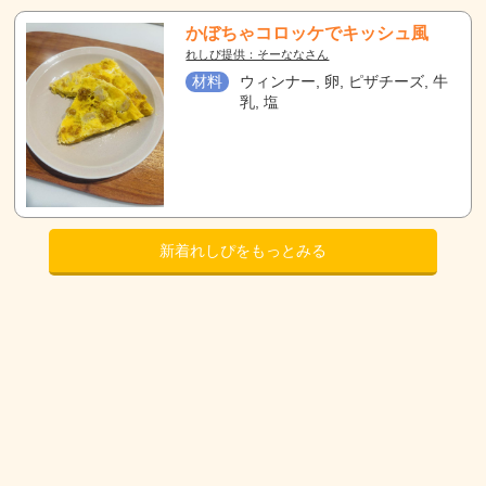
かぼちゃコロッケでキッシュ風
れしぴ提供：そーななさん
材料
ウィンナー, 卵, ピザチーズ, 牛
乳, 塩
新着れしぴをもっとみる