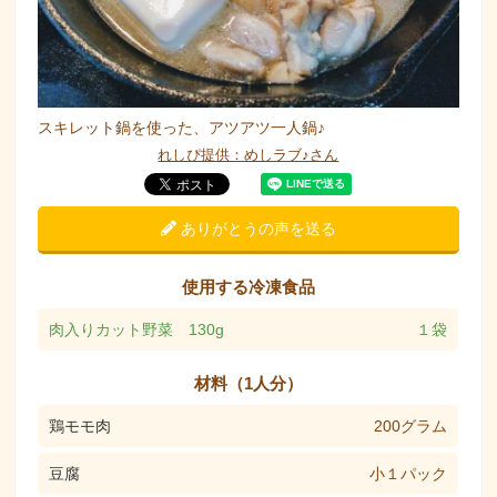
スキレット鍋を使った、アツアツ一人鍋♪
れしぴ提供：めしラブ♪さん
ありがとうの声を送る
使用する冷凍食品
肉入りカット野菜 130g
１袋
材料（1人分）
鶏モモ肉
200グラム
豆腐
小１パック