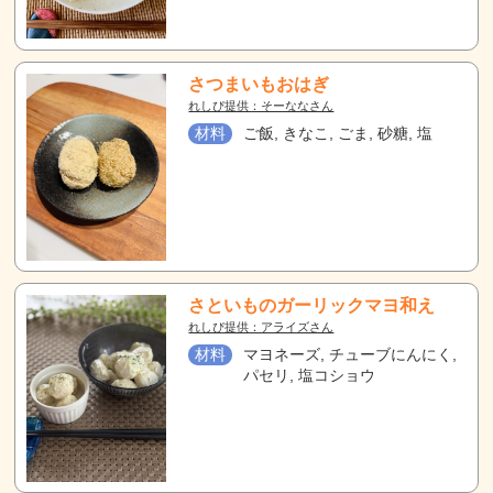
さつまいもおはぎ
れしぴ提供：そーななさん
材料
ご飯, きなこ, ごま, 砂糖, 塩
さといものガーリックマヨ和え
れしぴ提供：アライズさん
材料
マヨネーズ, チューブにんにく,
パセリ, 塩コショウ