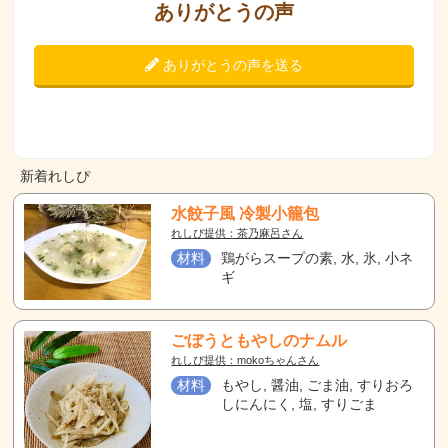
ありがとうの声
ありがとうの声を送る
新着れしぴ
水餃子風 冷製小籠包
れしぴ提供：茶乃麻呂さん
材料
鶏がらスープの素, 水, 氷, 小ネ
ギ
ごぼうともやしのナムル
れしぴ提供：mokoちゃんさん
材料
もやし, 醤油, ごま油, すりおろ
しにんにく, 塩, すりごま