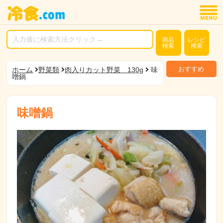
商品
レシピ
検索
検索
おすすめ
ホーム
野菜類
肉入りカット野菜 130g
味
噌鍋
味噌鍋