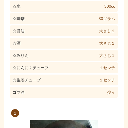
☆水
300cc
☆味噌
30グラム
☆醤油
大さじ１
☆酒
大さじ１
☆みりん
大さじ１
☆にんにくチューブ
１センチ
☆生姜チューブ
１センチ
ゴマ油
少々
1