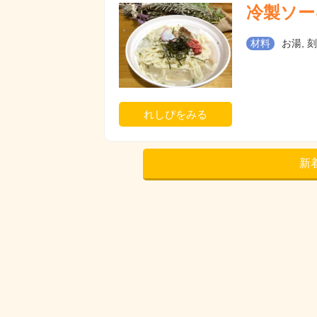
冷製ソー
材料
お湯, 
れしぴをみる
新