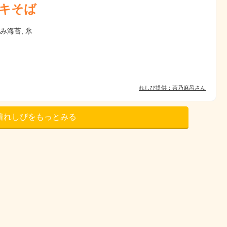
キそば
刻み海苔, 氷
れしぴ提供：茶乃麻呂さん
着れしぴをもっとみる