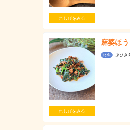
れしぴをみる
麻婆ほう
材料
豚ひき肉
れしぴをみる