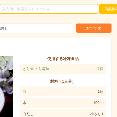
商品
検
おすすめ
碗蒸し
使用する冷凍食品
とり天 のり塩味
1個
材料（1人分）
卵
1個
水
100ml
白だし
小さじ1