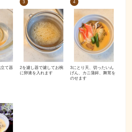
3
4
泡立て器
2を濾し器で濾してお椀
3にとり天、切ったいん
に卵液を入れます
げん、カニ蒲鉾、舞茸を
のせます