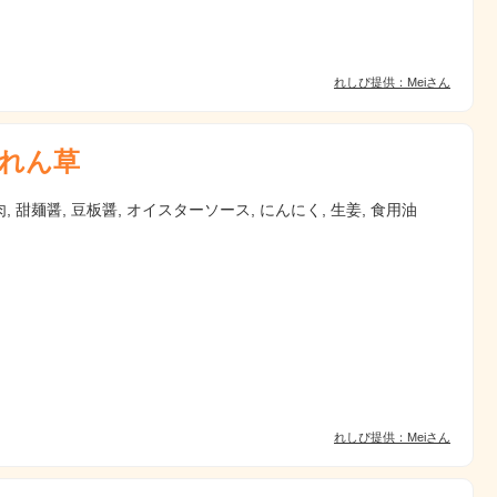
れしぴ提供：Meiさん
れん草
, 甜麺醤, 豆板醤, オイスターソース, にんにく, 生姜, 食用油
れしぴ提供：Meiさん