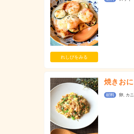
れしぴをみる
焼きおに
材料
卵, カ