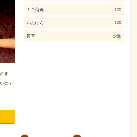
カニ蒲鉾
1本
いんげん
1本
舞茸
少量
れま
いので