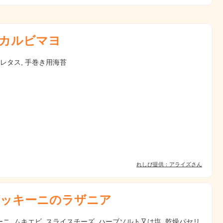
カルビマヨ
 レタス, 手巻き用海苔
れしぴ提供：アライズさん
ッキーニのラザニア
ニ, ムキエビ, スライスチーズ, ハーブソルト又は塩, 乾燥パセリ