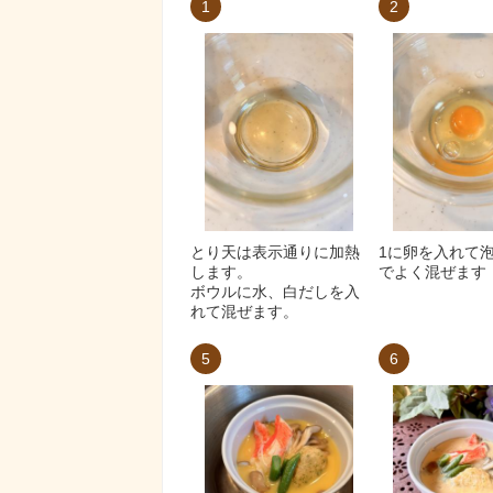
1
2
とり天は表示通りに加熱
1に卵を入れて
します。
でよく混ぜます
ボウルに水、白だしを入
れて混ぜます。
5
6