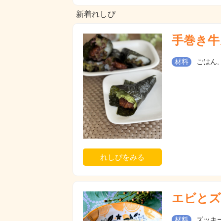
新着れしぴ
手巻き牛
材料
ごはん,
れしぴをみる
エビとズ
材料
ズッキー