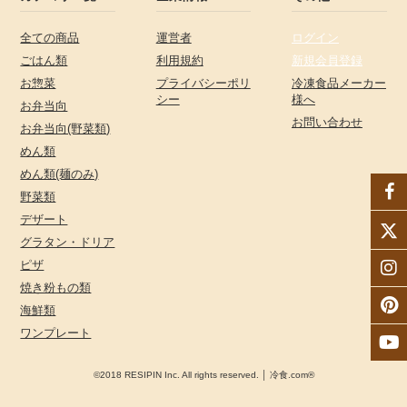
全ての商品
運営者
ログイン
ごはん類
利用規約
新規会員登録
お惣菜
プライバシーポリ
冷凍食品メーカー
シー
様へ
お弁当向
お問い合わせ
お弁当向(野菜類)
めん類
めん類(麺のみ)
野菜類
デザート
グラタン・ドリア
ピザ
焼き粉もの類
海鮮類
ワンプレート
©2018 RESIPIN Inc. All rights reserved. │ 冷食.com®