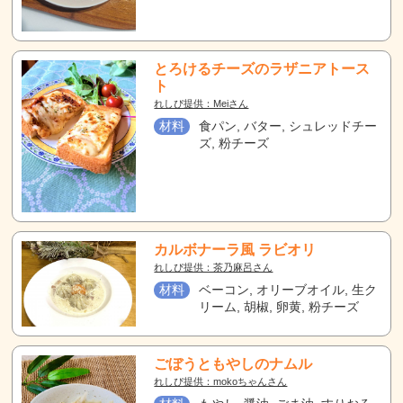
とろけるチーズのラザニアトース
ト
れしぴ提供：Meiさん
材料
食パン, バター, シュレッドチー
ズ, 粉チーズ
カルボナーラ風 ラビオリ
れしぴ提供：茶乃麻呂さん
材料
ベーコン, オリーブオイル, 生ク
リーム, 胡椒, 卵黄, 粉チーズ
ごぼうともやしのナムル
れしぴ提供：mokoちゃんさん