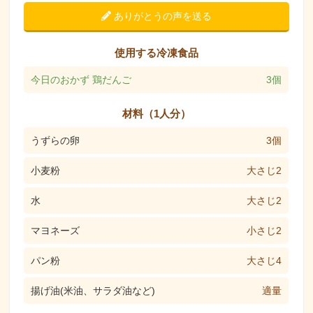
ありがとうの声を送る
使用する冷凍食品
今日のおかず 鶏だんご
3個
材料（1人分）
うずらの卵
3個
小麦粉
大さじ2
水
大さじ2
マヨネーズ
小さじ2
パン粉
大さじ4
揚げ油(米油、サラダ油など)
適量