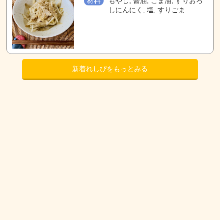
材料
もやし, 醤油, ごま油, すりおろ
しにんにく, 塩, すりごま
新着れしぴをもっとみる