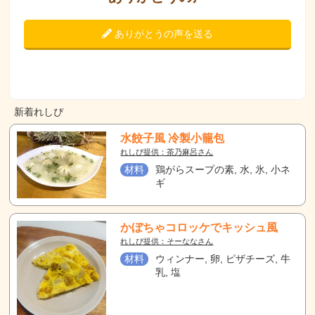
ありがとうの声を送る
新着れしぴ
水餃子風 冷製小籠包
れしぴ提供：茶乃麻呂さん
材料
鶏がらスープの素, 水, 氷, 小ネ
ギ
かぼちゃコロッケでキッシュ風
れしぴ提供：そーななさん
材料
ウィンナー, 卵, ピザチーズ, 牛
乳, 塩