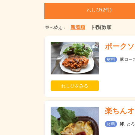
れしぴ(
2件)
新着順
閲覧数順
並べ替え：
ポークソ
材料
豚ロース
れしぴをみる
楽ちんオ
材料
卵, と