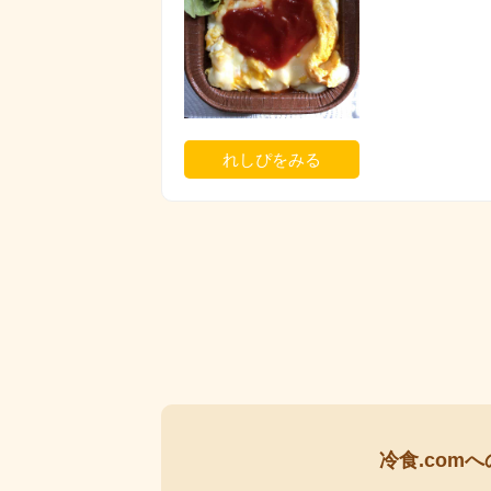
れしぴをみる
冷食.comへ