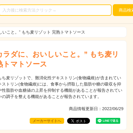
商品
検
しいこと。” もち麦リゾット 完熟トマトソース
“カラダに、おいしいこと。” もち麦リ
熟トマトソース
もち麦リゾットで、難消化性デキストリン(食物繊維)が含まれてい
キストリン(食物繊維)には、食事から摂取した脂肪や糖の吸収を抑
中性脂肪や血糖値の上昇を抑制する機能があることが報告されてい
かの調子を整える機能があることが報告されています。
商品情報更新日：2022/06/29
メーカーサイトへ