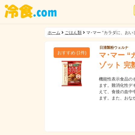
ホーム
ごはん類
マ･マー “カラダに、おい
日清製粉ウェルナ
おすすめ
(
1
件)
マ･マー 
ゾット 完
機能性表示食品の
ます。難消化性デ
えて、食後の血中
ます。また、おな