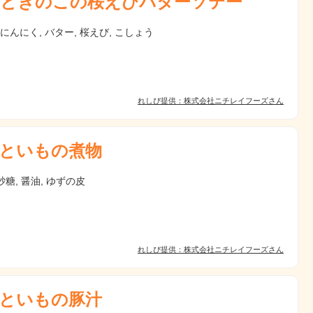
ときのこの桜えびバターソテー
 にんにく, バター, 桜えび, こしょう
れしぴ提供：株式会社ニチレイフーズさん
といもの煮物
 砂糖, 醤油, ゆずの皮
れしぴ提供：株式会社ニチレイフーズさん
といもの豚汁