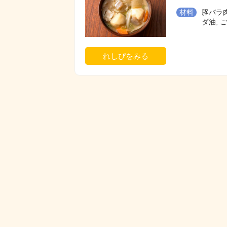
材料
豚バラ肉,
ダ油, 
れしぴをみる