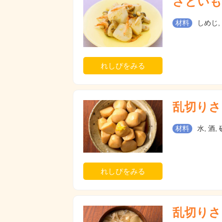
さといも
材料
しめじ,
れしぴをみる
乱切りさ
材料
水, 酒,
れしぴをみる
乱切りさ