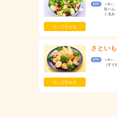
材料
＜A＞
生ハム,
くるみ
れしぴをみる
さといも
材料
＜A＞
（すりお
れしぴをみる