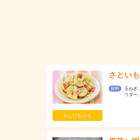
さといも
材料
玉ねぎ,
ウダー
れしぴをみる