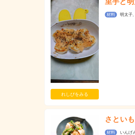
里芋と明
材料
明太子,
れしぴをみる
さといも
材料
いんげん