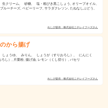
, 生クリーム, 砂糖, 塩・粗びき黒こしょう, オリーブオイル,
 ブルーチーズ, ベビーリーフ, サラダクレソン, たねなしぶどう,
れしぴ提供：株式会社ニチレイフーズさん
のから揚げ
, しょうゆ, みりん, しょうが（すりおろし）, にんにく
ろし）, 片栗粉, 揚げ油, レモン（くし切り）, パセリ
れしぴ提供：株式会社ニチレイフーズさん