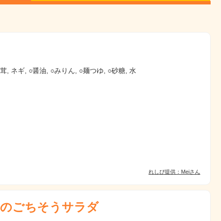
茸, ネギ, ○醤油, ○みりん, ○麺つゆ, ○砂糖, 水
れしぴ提供：Meiさん
のごちそうサラダ