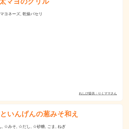
太マヨのグリル
 マヨネーズ, 乾燥パセリ
れしぴ提供：りくママさん
といんげんの葱みそ和え
, ☆みそ, ☆だし, ☆砂糖, ごま, ねぎ