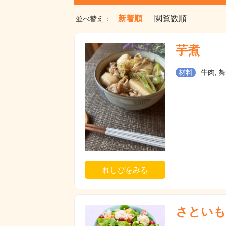
新着順
閲覧数順
並べ替え：
芋煮
材料
牛肉, 舞
れしぴをみる
さといも