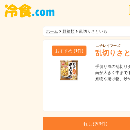
ホーム
野菜類
乱切りさといも
ニチレイフーズ
おすすめ
(
1
件)
乱切りさ
手切り風の乱切り
面が大きく中まで
煮物や揚げ物、炒
れしぴ(
9件)