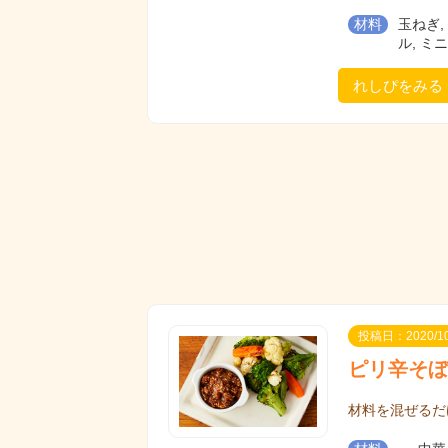
材料
玉ねぎ,
ル, ミ
れしぴをみる
投稿日：2020/10
ピリ辛そぼ
材料を混ぜるだ