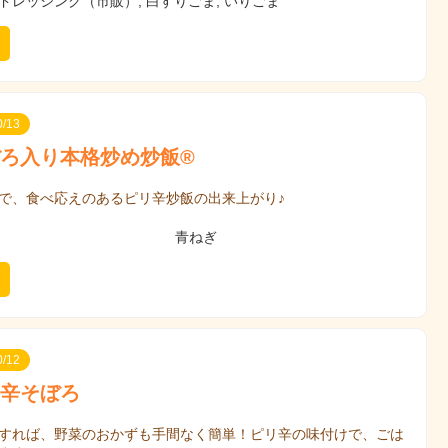
ドレッシング（市販）, 白すりごま, いりごま
/13
ろ入り本格炒め炒飯®
で、食べ応えのあるピリ辛炒飯の出来上がり♪
青ねぎ
/12
辛そぼろ
すれば、野菜のおかずも手間なく簡単！ピリ辛の味付けで、ごは