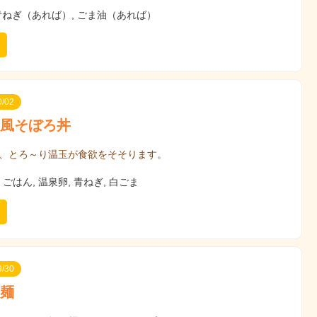
青ねぎ（あれば）, ごま油（あれば）
/02
風そぼろ丼
、とろ～り温玉が食欲をそそります。
ごはん, 温泉卵, 青ねぎ, 白ごま
/30
麺