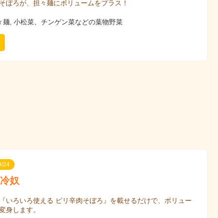
そぼろが、担々麺にボリュームをプラス！
々麺, 小松菜、チンゲン菜などの葉物野菜
/24
冷奴
『いろいろ使える ピリ辛肉そぼろ』を載せるだけで、ボリュー
変身します。