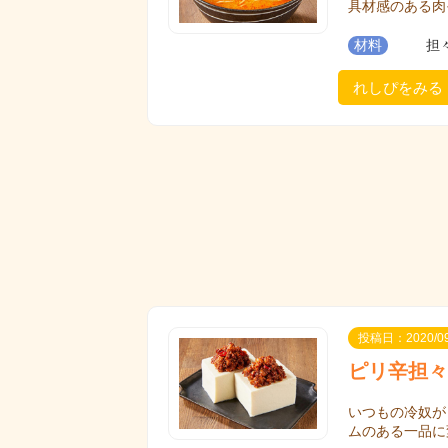
具材感のある肉
材料
担
れしぴをみる
投稿日：2020/09
ピリ辛担々
いつもの冷奴が
ムのある一品に