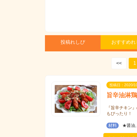
投稿れしぴ
おすすめれ
<<
1
投稿日：2020/10
旨辛油淋鶏
『旨辛チキン』
もぴったり！
材料
★醤油,