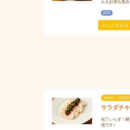
んもお酒も進み
材料
れしぴをみる
投稿日：2020/10
サラダチキ
包丁いらず！解
成です♪