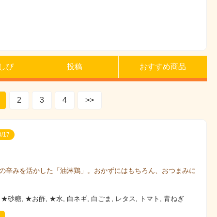
しぴ
投稿
おすすめ商品
2
3
4
>>
/17
の辛みを活かした「油淋鶏」。おかずにはもちろん、おつまみに
 ★砂糖, ★お酢, ★水, 白ネギ, 白ごま, レタス, トマト, 青ねぎ