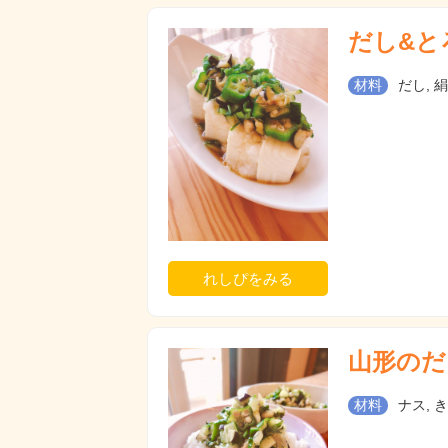
だし&と
材料
だし, 
れしぴをみる
山形のだ
材料
ナス, 