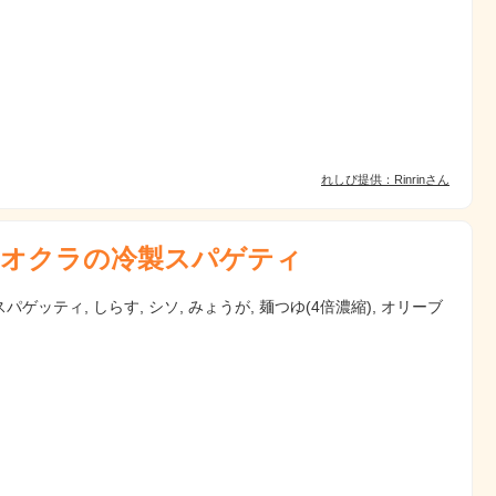
れしぴ提供：Rinrinさん
オクラの冷製スパゲティ
パゲッティ, しらす, シソ, みょうが, 麺つゆ(4倍濃縮), オリーブ