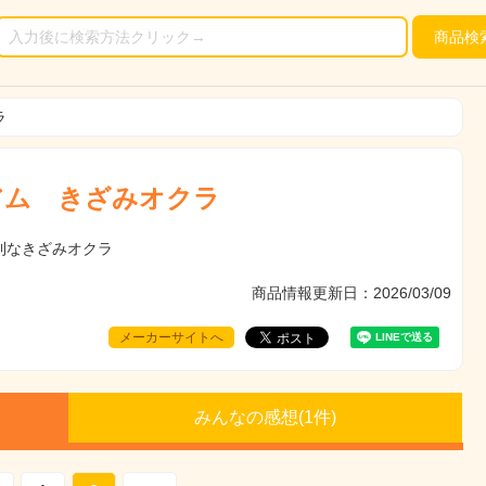
商品
検
ラ
アム きざみオクラ
利なきざみオクラ
商品情報更新日：2026/03/09
メーカーサイトへ
みんなの感想(
1
件)