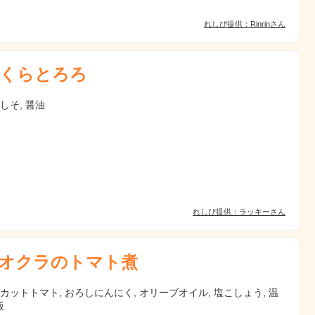
れしぴ提供：Rinrinさん
くらとろろ
 しそ, 醤油
れしぴ提供：ラッキーさん
オクラのトマト煮
 カットトマト, おろしにんにく, オリーブオイル, 塩こしょう, 温
飯