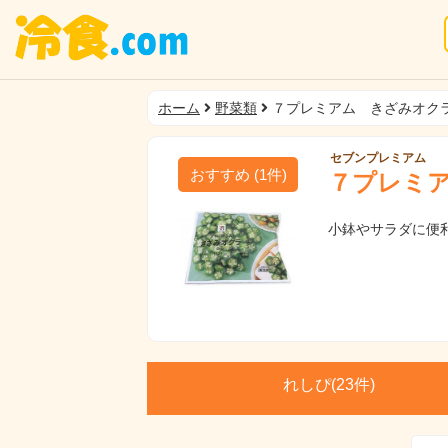
ホーム
野菜類
７プレミアム きざみオク
セブンプレミアム
おすすめ
(
1
件)
７プレミ
小鉢やサラダに便
れしぴ(
23件)