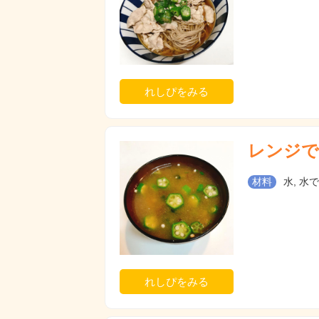
れしぴをみる
レンジで
材料
水, 水
れしぴをみる