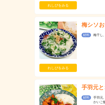
れしぴをみる
梅シソお
材料
梅干し,
れしぴをみる
手羽元と
材料
手羽元,
かいご