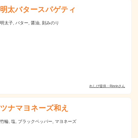
明太バタースパゲティ
 明太子, バター, 醤油, 刻みのり
れしぴ提供：Rinrinさん
ツナマヨネーズ和え
 竹輪, 塩, ブラックペッパー, マヨネーズ