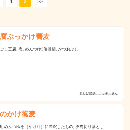
1
2
>>
腐ぶっかけ蕎麦
絹ごし豆腐, 塩, めんつゆ3倍濃縮, かつおぶし
れしぴ提供：ラッキーさん
のかけ蕎麦
麺, めんつゆを［かけ汁］に希釈したもの, 豚肉切り落とし