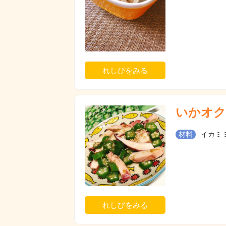
れしぴをみる
いかオク
材料
イカミミ
れしぴをみる