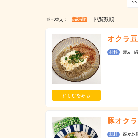
<<
新着順
閲覧数順
並べ替え：
オクラ豆
材料
蕎麦, 
れしぴをみる
豚オクラ
材料
蕎麦乾