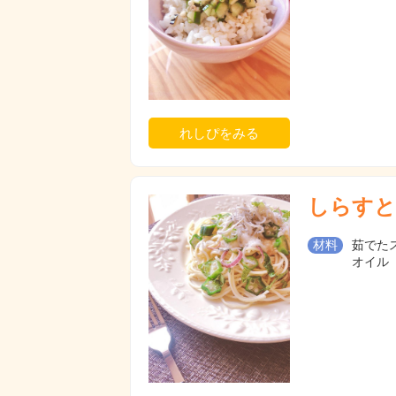
れしぴをみる
しらすと
材料
茹でたス
オイル