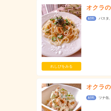
オクラの
材料
パスタ,
れしぴをみる
オクラの
材料
ツナ缶,