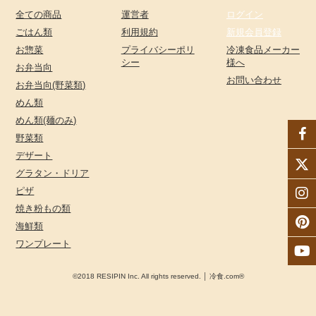
全ての商品
運営者
ログイン
ごはん類
利用規約
新規会員登録
お惣菜
プライバシーポリ
冷凍食品メーカー
シー
様へ
お弁当向
お問い合わせ
お弁当向(野菜類)
めん類
めん類(麺のみ)
野菜類
デザート
グラタン・ドリア
ピザ
焼き粉もの類
海鮮類
ワンプレート
©2018 RESIPIN Inc. All rights reserved. │ 冷食.com®