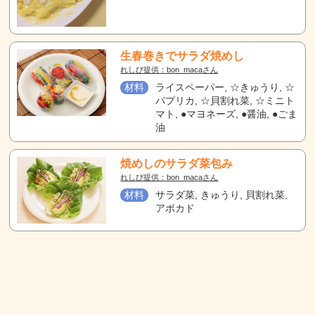
生春巻きでサラダ焼めし
れしぴ提供：bon_macaさん
材料
ライスペーパー, ☆きゅうり, ☆
パプリカ, ☆貝割れ菜, ☆ミニト
マト, ●マヨネーズ, ●醤油, ●ごま
油
焼めしのサラダ菜包み
れしぴ提供：bon_macaさん
材料
サラダ菜, きゅうり, 貝割れ菜,
アボカド