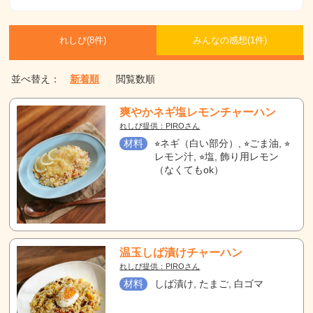
れしぴ(
8件)
みんなの感想(
1
件)
並べ替え：
新着順
閲覧数順
爽やかネギ塩レモンチャーハン
れしぴ提供：PIROさん
材料
⭐︎ネギ（白い部分）, ⭐︎ごま油, ⭐︎
レモン汁, ⭐︎塩, 飾り用レモン
（なくてもok）
温玉しば漬けチャーハン
れしぴ提供：PIROさん
材料
しば漬け, たまご, 白ゴマ