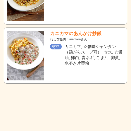
カニカマのあんかけ炒飯
れしぴ提供：mackenさん
材料
カニカマ, ☆創味シャンタン
（鶏がらスープ可）, ☆水, ☆醤
油, 卵白, 青ネギ, ごま油, 卵黄,
水溶き片栗粉