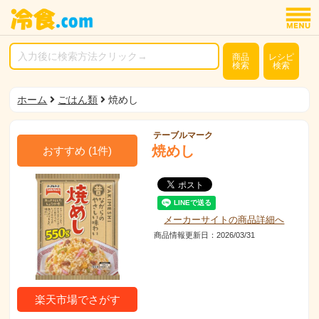
商品
レシピ
検索
検索
ホーム
ごはん類
焼めし
テーブルマーク
焼めし
おすすめ
(
1
件)
メーカーサイトの商品詳細へ
商品情報更新日：2026/03/31
楽天市場でさがす