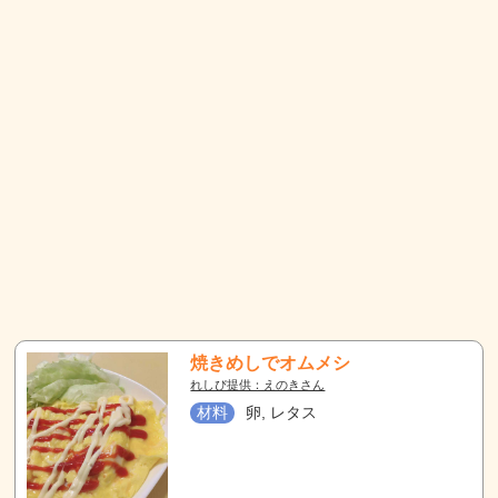
焼きめしでオムメシ
れしぴ提供：えのきさん
材料
卵, レタス