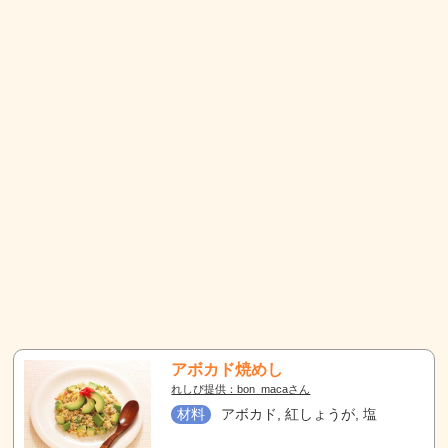
アボカド焼めし
れしぴ提供：bon_macaさん
材料
アボカド, 紅しょうが, 塩