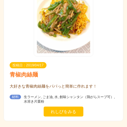
投稿日：2019/04/17
青椒肉絲麺
大好きな青椒肉絲麺をパパっと簡単に作れます！
材料
生ラーメン, ごま油, 水, 創味シャンタン（鶏がらスープ可）,
水溶き片栗粉
れしぴをみる