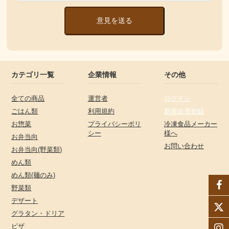
意見を送る
カテゴリ一覧
企業情報
その他
全ての商品
運営者
ログイン
ごはん類
利用規約
新規会員登録
お惣菜
プライバシーポリ
冷凍食品メーカー
シー
様へ
お弁当向
お問い合わせ
お弁当向(野菜類)
めん類
めん類(麺のみ)
野菜類
デザート
グラタン・ドリア
ピザ