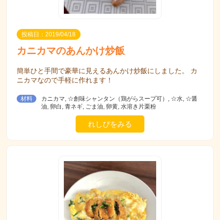
投稿日：2019/04/18
カニカマのあんかけ炒飯
簡単ひと手間で豪華に見えるあんかけ炒飯にしました。 カ
ニカマなので手軽に作れます！
材料
カニカマ, ☆創味シャンタン（鶏がらスープ可）, ☆水, ☆醤
油, 卵白, 青ネギ, ごま油, 卵黄, 水溶き片栗粉
れしぴをみる