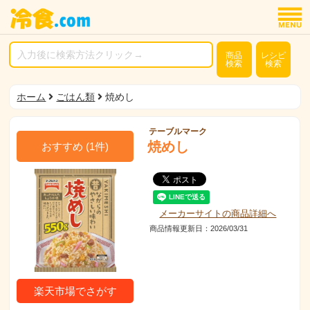
商品
レシピ
検索
検索
ホーム
ごはん類
焼めし
テーブルマーク
焼めし
おすすめ
(
1
件)
メーカーサイトの商品詳細へ
商品情報更新日：2026/03/31
楽天市場でさがす