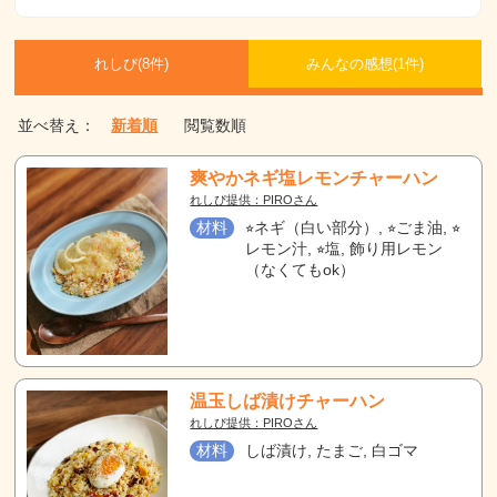
れしぴ(
8件)
みんなの感想(
1
件)
並べ替え：
新着順
閲覧数順
爽やかネギ塩レモンチャーハン
れしぴ提供：PIROさん
材料
⭐︎ネギ（白い部分）, ⭐︎ごま油, ⭐︎
レモン汁, ⭐︎塩, 飾り用レモン
（なくてもok）
温玉しば漬けチャーハン
れしぴ提供：PIROさん
材料
しば漬け, たまご, 白ゴマ