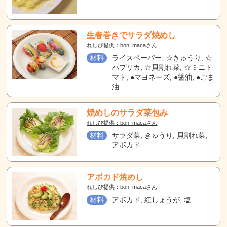
生春巻きでサラダ焼めし
れしぴ提供：bon_macaさん
材料
ライスペーパー, ☆きゅうり, ☆
パプリカ, ☆貝割れ菜, ☆ミニト
マト, ●マヨネーズ, ●醤油, ●ごま
油
焼めしのサラダ菜包み
れしぴ提供：bon_macaさん
材料
サラダ菜, きゅうり, 貝割れ菜,
アボカド
アボカド焼めし
れしぴ提供：bon_macaさん
材料
アボカド, 紅しょうが, 塩