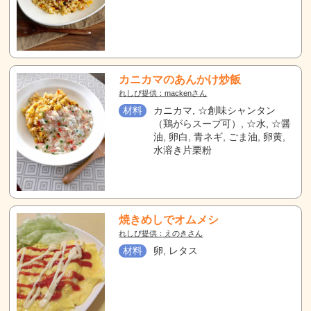
カニカマのあんかけ炒飯
れしぴ提供：mackenさん
材料
カニカマ, ☆創味シャンタン
（鶏がらスープ可）, ☆水, ☆醤
油, 卵白, 青ネギ, ごま油, 卵黄,
水溶き片栗粉
焼きめしでオムメシ
れしぴ提供：えのきさん
材料
卵, レタス