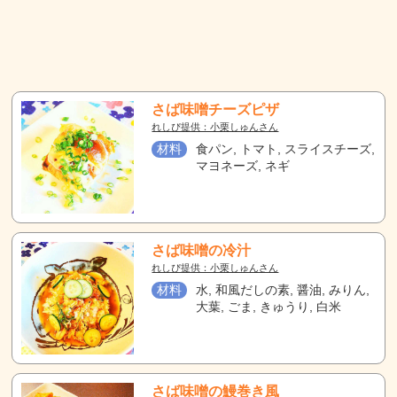
さば味噌チーズピザ
れしぴ提供：小栗しゅんさん
材料
食パン, トマト, スライスチーズ,
マヨネーズ, ネギ
さば味噌の冷汁
れしぴ提供：小栗しゅんさん
材料
水, 和風だしの素, 醤油, みりん,
大葉, ごま, きゅうり, 白米
さば味噌の鰻巻き風