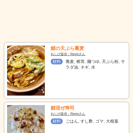
鯖の天ぷら蕎麦
れしぴ提供：Rinrinさん
材料
蕎麦, 椎茸, 麺つゆ, 天ぷら粉, サ
ラダ油, ネギ, 水
鯖混ぜ寿司
れしぴ提供：Rinrinさん
材料
ごはん, すし酢, ゴマ, 大根葉