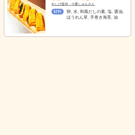
れしぴ提供：小栗しゅんさん
材料
卵, 水, 和風だしの素, 塩, 醤油,
ほうれん草, 手巻き海苔, 油