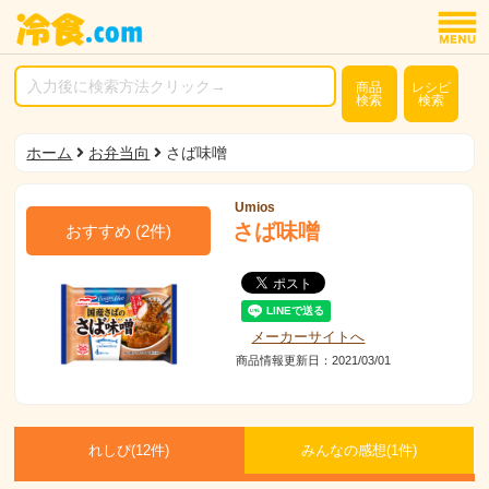
商品
レシピ
検索
検索
ホーム
お弁当向
さば味噌
Umios
さば味噌
おすすめ
(
2
件)
メーカーサイトへ
商品情報更新日：2021/03/01
れしぴ(
12件)
みんなの感想(
1
件)