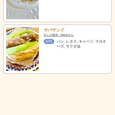
サバサンド
れしぴ提供：Rinrinさん
材料
パン, レタス, キャベツ, マヨネ
ーズ, サラダ油