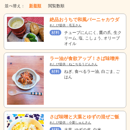
並べ替え：
新着順
閲覧数順
絶品おうちで和風バーニャカウダ
れしぴ提供：毛玉さん
材料
チューブにんにく, 鷹の爪, 生ク
リーム, 塩, こしょう, オリーブ
オイル
ラー油が食欲アップ！さば味噌丼
れしぴ提供：ねこぢるうどんさん
材料
ねぎ, 食べるラー油, 白ごま, ご
はん
さば味噌と大葉とゆずの混ぜご飯
れしぴ提供：小栗しゅんさん
材料
大葉, ゆずの皮, 白米