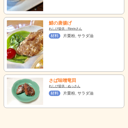
鯖の唐揚げ
れしぴ提供：Rinrinさん
材料
片栗粉, サラダ油
さば味噌竜田
れしぴ提供：ぬっさん
材料
片栗粉, サラダ油