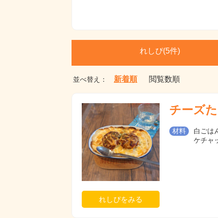
れしぴ(
5件)
新着順
閲覧数順
並べ替え：
チーズた
材料
白ごはん
ケチャッ
れしぴをみる