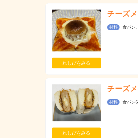
チーズメ
材料
食パン,
れしぴをみる
チーズメ
材料
食パン6
れしぴをみる