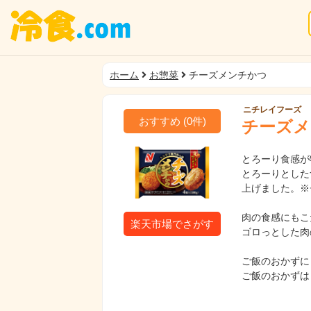
ホーム
お惣菜
チーズメンチかつ
ニチレイフーズ
おすすめ
(
0
件)
チーズメ
とろーり食感が
とろーりとした
上げました。※
肉の食感にもこ
楽天市場でさがす
ゴロっとした肉
ご飯のおかずに
ご飯のおかずは