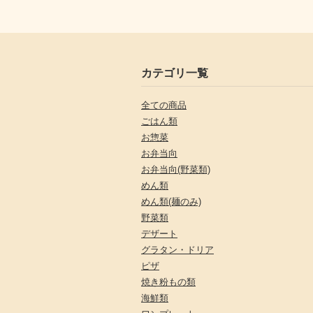
カテゴリ一覧
全ての商品
ごはん類
お惣菜
お弁当向
お弁当向(野菜類)
めん類
めん類(麺のみ)
野菜類
デザート
グラタン・ドリア
ピザ
焼き粉もの類
海鮮類