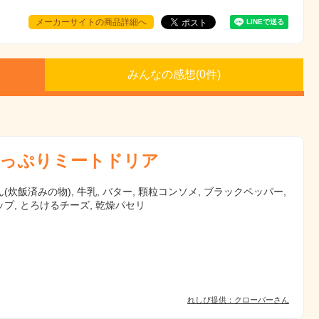
メーカーサイトの商品詳細へ
みんなの感想(
0
件)
っぷりミートドリア
(炊飯済みの物), 牛乳, バター, 顆粒コンソメ, ブラックペッパー,
プ, とろけるチーズ, 乾燥パセリ
れしぴ提供：クローバーさん