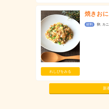
焼きおに
材料
卵, カ
れしぴをみる
新