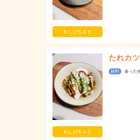
れしぴをみる
たれカツ
材料
余った焼
れしぴをみる