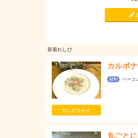
新着れしぴ
カルボナ
材料
ベーコン
れしぴをみる
丸ごとに