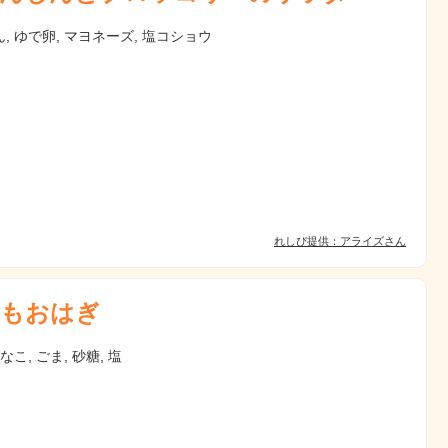
, ゆで卵, マヨネーズ, 塩コショウ
れしぴ提供：アライズさん
もおはぎ
なこ, ごま, 砂糖, 塩