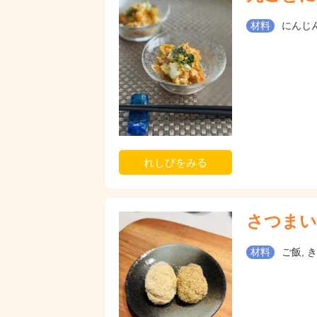
材料
にんじん
れしぴをみる
さつまい
材料
ご飯, き