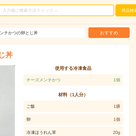
商品
検
おすすめ
ンチかつの卵とじ丼
じ丼
使用する冷凍食品
チーズメンチかつ
1個
材料（1人分）
ご飯
1膳
卵
1個
冷凍ほうれん草
20g