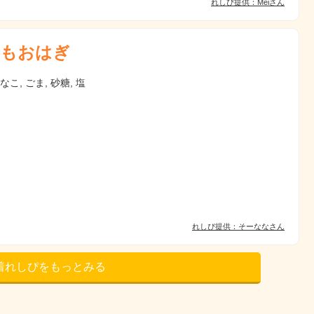
れしぴ提供：Meiさん
もおはぎ
なこ, ごま, 砂糖, 塩
れしぴ提供：そーななさん
着れしぴをもっとみる