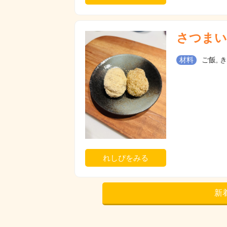
さつまい
材料
ご飯, き
れしぴをみる
新