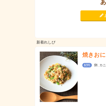
新着れしぴ
焼きおに
材料
卵, カ