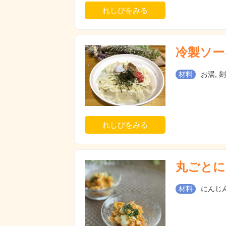
れしぴをみる
冷製ソー
材料
お湯, 
れしぴをみる
丸ごとに
材料
にんじん