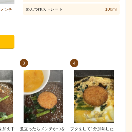
めんつゆストレート
100ml
メンチ
！
3
4
を加え中
煮立ったらメンチかつを
フタをして1分加熱した