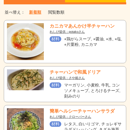
並べ替え：
新着順
閲覧数順
カニカマあんかけ半チャーハン
れしぴ提供：potakoさん
材料
⭐︎鶏がらスープ, ⭐︎醤油, ⭐︎水, ⭐︎塩,
⭐︎片栗粉, カニカマ
チャーハンで和風ドリア
れしぴ提供：さや姫さん
材料
マーガリン, 小麦粉, 牛乳, コン
ソメキューブ, とろけるチーズ,
刻みのり
簡単ヘルシーチャーハンサラダ
れしぴ提供：クローバーさん
材料
レタス, 白いりゴマ, チョレギサ
ラダドレッシング, きざみ海苔