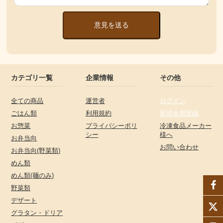
意見を送る
カテゴリ一覧
企業情報
その他
全ての商品
運営者
ログイン
ごはん類
利用規約
新規会員登録
お惣菜
プライバシーポリ
冷凍食品メーカー
シー
様へ
お弁当向
お問い合わせ
お弁当向(野菜類)
めん類
めん類(麺のみ)
野菜類
デザート
グラタン・ドリア