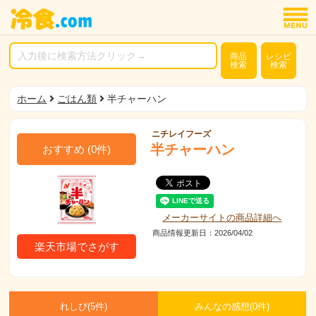
商品
レシピ
検索
検索
ホーム
ごはん類
半チャーハン
ニチレイフーズ
半チャーハン
おすすめ
(
0
件)
メーカーサイトの商品詳細へ
商品情報更新日：2026/04/02
楽天市場でさがす
れしぴ(
5件)
みんなの感想(
0
件)