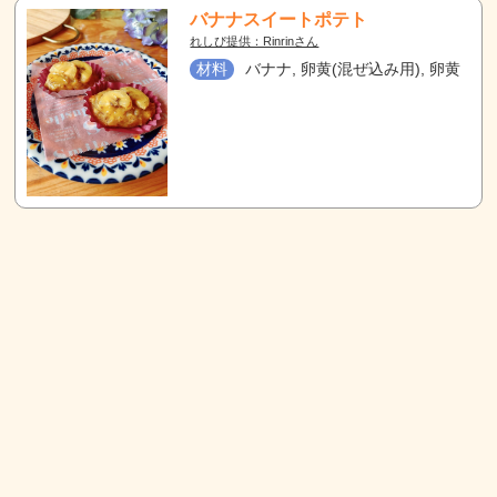
バナナスイートポテト
れしぴ提供：Rinrinさん
材料
バナナ, 卵黄(混ぜ込み用), 卵黄