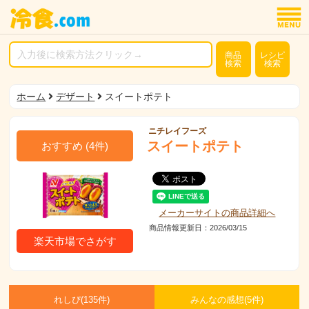
商品
レシピ
検索
検索
ホーム
デザート
スイートポテト
ニチレイフーズ
スイートポテト
おすすめ
(
4
件)
メーカーサイトの商品詳細へ
商品情報更新日：2026/03/15
楽天市場でさがす
れしぴ(
135件)
みんなの感想(
5
件)