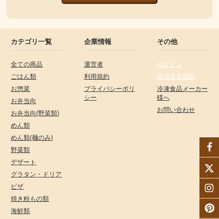
カテゴリ一覧
企業情報
その他
全ての商品
運営者
ログイン
ごはん類
利用規約
新規会員登録
お惣菜
プライバシーポリ
冷凍食品メーカー
シー
様へ
お弁当向
お問い合わせ
お弁当向(野菜類)
めん類
めん類(麺のみ)
野菜類
デザート
グラタン・ドリア
ピザ
焼き粉もの類
海鮮類