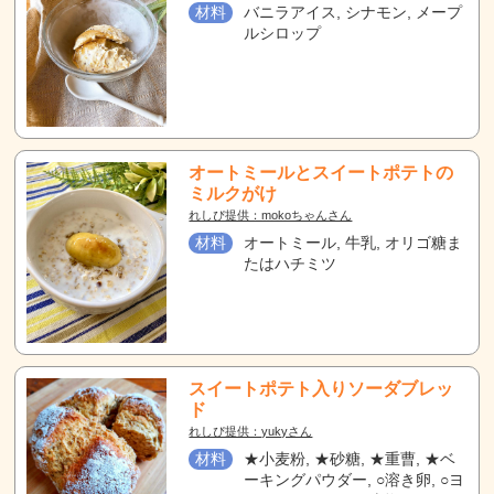
材料
バニラアイス, シナモン, メープ
ルシロップ
オートミールとスイートポテトの
ミルクがけ
れしぴ提供：mokoちゃんさん
材料
オートミール, 牛乳, オリゴ糖ま
たはハチミツ
スイートポテト入りソーダブレッ
ド
れしぴ提供：yukyさん
材料
★小麦粉, ★砂糖, ★重曹, ★ベ
ーキングパウダー, ○溶き卵, ○ヨ