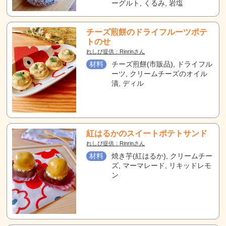
ーグルト, くるみ, 岩塩
チーズ煎餅のドライフルーツポテ
トのせ
れしぴ提供：Rinrinさん
材料
チーズ煎餅(市販品), ドライフル
ーツ, クリームチーズのオイル
漬, ディル
紅はるかのスイートポテトサンド
れしぴ提供：Rinrinさん
材料
焼き芋(紅はるか), クリームチー
ズ, マーマレード, リキッドレモ
ン