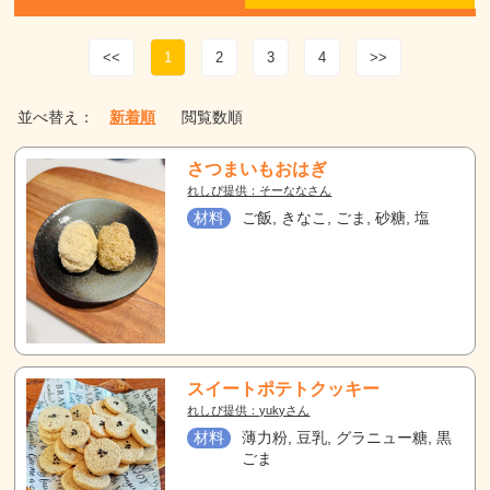
<<
1
2
3
4
>>
並べ替え：
新着順
閲覧数順
さつまいもおはぎ
れしぴ提供：そーななさん
材料
ご飯, きなこ, ごま, 砂糖, 塩
スイートポテトクッキー
れしぴ提供：yukyさん
材料
薄力粉, 豆乳, グラニュー糖, 黒
ごま