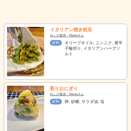
イタリアン焼き枝豆
れしぴ提供：Rinrinさん
材料
オリーブオイル, ニンニク, 唐辛
子輪切り, イタリアンハーブソ
ルト
彩りおにぎり
れしぴ提供：Rinrinさん
材料
卵, 砂糖, サラダ油, 塩