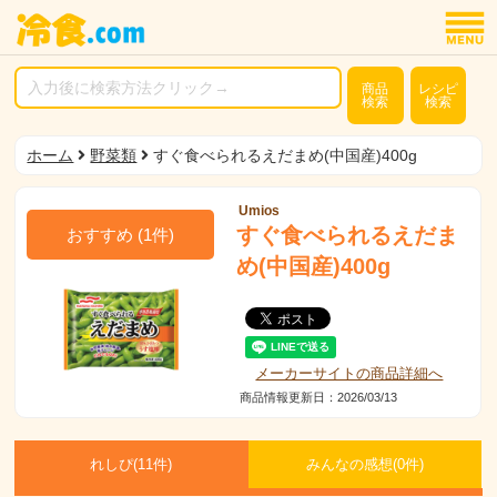
商品
レシピ
検索
検索
ホーム
野菜類
すぐ食べられるえだまめ(中国産)400g
Umios
すぐ食べられるえだま
おすすめ
(
1
件)
め(中国産)400g
メーカーサイトの商品詳細へ
商品情報更新日：2026/03/13
れしぴ(
11件)
みんなの感想(
0
件)