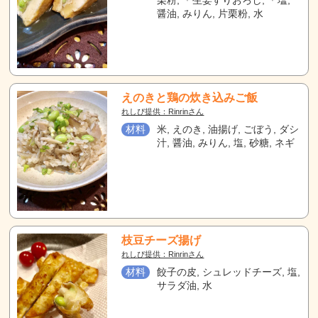
栗粉, ＊生姜すりおろし, ＊塩,
醤油, みりん, 片栗粉, 水
えのきと鶏の炊き込みご飯
れしぴ提供：Rinrinさん
材料
米, えのき, 油揚げ, ごぼう, ダシ
汁, 醤油, みりん, 塩, 砂糖, ネギ
枝豆チーズ揚げ
れしぴ提供：Rinrinさん
材料
餃子の皮, シュレッドチーズ, 塩,
サラダ油, 水