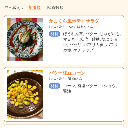
並べ替え：
新着順
閲覧数順
かまくら風ポテトサラダ
れしぴ提供：あきこはるんさん
材料
ほうれん草, バター, じゃがいも,
マヨネーズ, 酢, 砂糖, 塩コショ
ウ, パセリ, パプリカ黄, パプリ
カ赤, ケチャップ
バター枝豆コーン
れしぴ提供：Rinrinさん
材料
コーン, 有塩バター, コショウ,
醤油