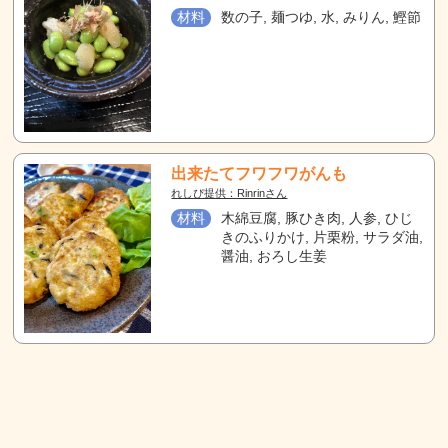
材料
数の子, 麺つゆ, 水, みりん, 鰹節
出来たてフワフワがんも
れしぴ提供：Rinrinさん
材料
木綿豆腐, 豚ひき肉, 人参, ひじ
きのふりかけ, 片栗粉, サラダ油,
醤油, おろし生姜