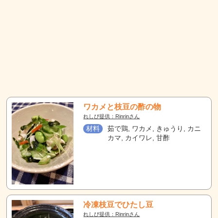
ワカメと枝豆の酢の物
れしぴ提供：Rinrinさん
材料
茹で鶏, ワカメ, きゅうり, カニ
カマ, カイワレ, 甘酢
冷凍枝豆でひたし豆
れしぴ提供：Rinrinさん