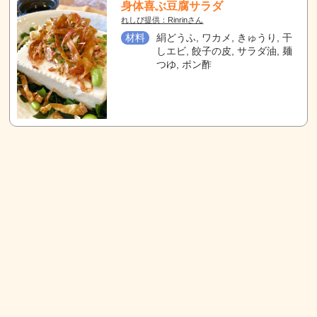
身体喜ぶ豆腐サラダ
れしぴ提供：Rinrinさん
材料
絹どうふ, ワカメ, きゅうり, 干
しエビ, 餃子の皮, サラダ油, 麺
つゆ, ポン酢