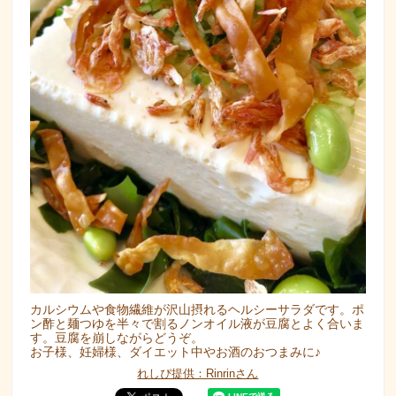
カルシウムや食物繊維が沢山摂れるヘルシーサラダです。ポ
ン酢と麺つゆを半々で割るノンオイル液が豆腐とよく合いま
す。豆腐を崩しながらどうぞ。
お子様、妊婦様、ダイエット中やお酒のおつまみに♪
れしぴ提供：Rinrinさん