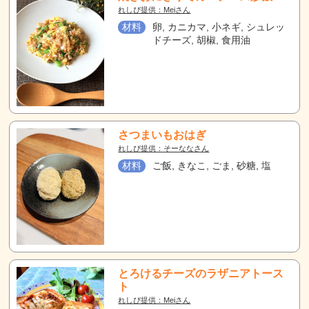
れしぴ提供：Meiさん
材料
卵, カニカマ, 小ネギ, シュレッ
ドチーズ, 胡椒, 食用油
さつまいもおはぎ
れしぴ提供：そーななさん
材料
ご飯, きなこ, ごま, 砂糖, 塩
とろけるチーズのラザニアトース
ト
れしぴ提供：Meiさん