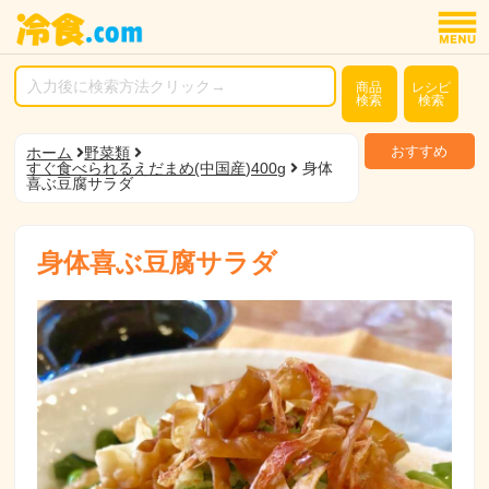
商品
レシピ
検索
検索
おすすめ
ホーム
野菜類
すぐ食べられるえだまめ(中国産)400g
身体
喜ぶ豆腐サラダ
身体喜ぶ豆腐サラダ