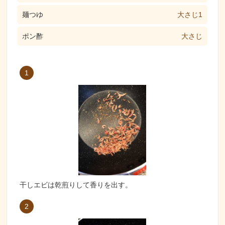
麺つゆ
大さじ1
ポン酢
大さじ
1
干しエビは乾煎りして香りを出す。
2