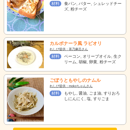
材料
食パン, バター, シュレッドチー
ズ, 粉チーズ
カルボナーラ風 ラビオリ
れしぴ提供：茶乃麻呂さん
材料
ベーコン, オリーブオイル, 生ク
リーム, 胡椒, 卵黄, 粉チーズ
ごぼうともやしのナムル
れしぴ提供：mokoちゃんさん
材料
もやし, 醤油, ごま油, すりおろ
しにんにく, 塩, すりごま