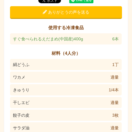
ありがとうの声を送る
使用する冷凍食品
すぐ食べられるえだまめ(中国産)400g
6本
材料（4人分）
絹どうふ
1丁
ワカメ
適量
きゅうり
1/4本
干しエビ
適量
餃子の皮
3枚
サラダ油
適量