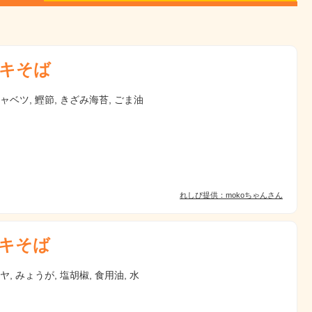
キそば
キャベツ, 鰹節, きざみ海苔, ごま油
れしぴ提供：mokoちゃんさん
キそば
ヤ, みょうが, 塩胡椒, 食用油, 水