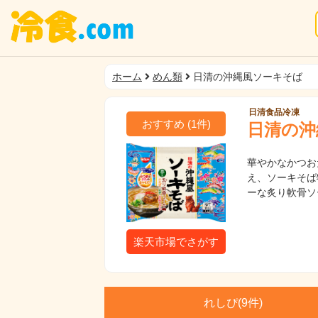
ホーム
めん類
日清の沖縄風ソーキそば
日清食品冷凍
おすすめ
(
1
件)
日清の沖
華やかなかつお
え、ソーキそば
ーな炙り軟骨ソ
楽天市場でさがす
れしぴ(
9件)