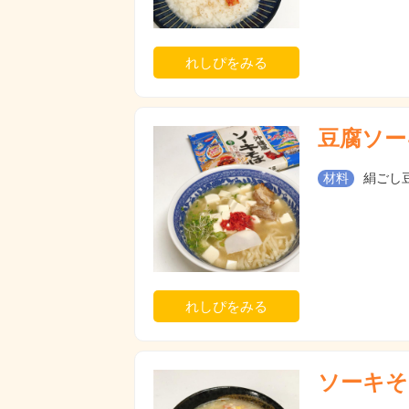
れしぴをみる
豆腐ソー
材料
絹ごし豆
れしぴをみる
ソーキそ