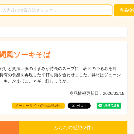
商品
検
縄風ソーキそば
だしと奥深い豚のうまみが特長のスープに、表面のつるみを抑
特有の食感を再現した平打ち麺を合わせました。具材はジューシ
ーキ、かまぼこ、ネギ、紅しょうが。
商品情報更新日：2026/03/15
メーカーサイトの商品詳細へ
みんなの感想(
2
件)