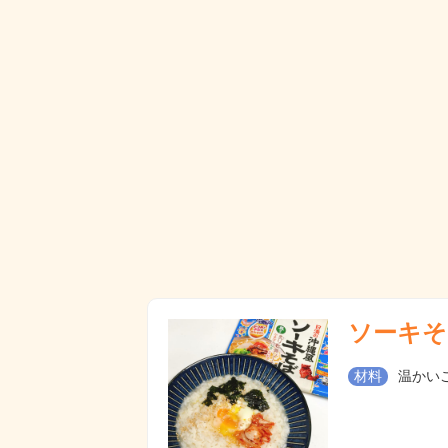
ソーキそ
材料
温かいご