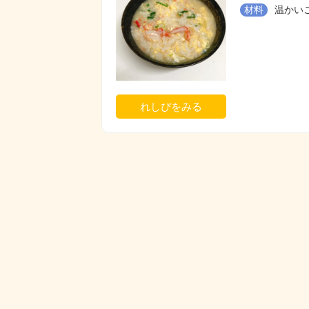
材料
温かいご
れしぴをみる