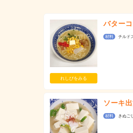
バターコ
材料
チルドス
れしぴをみる
ソーキ出
材料
きぬごし