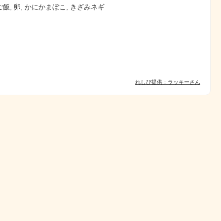
飯, 卵, かにかまぼこ, きざみネギ
れしぴ提供：ラッキーさん