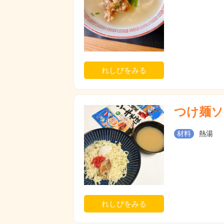
れしぴをみる
つけ麺ソ
材料
熱湯
れしぴをみる