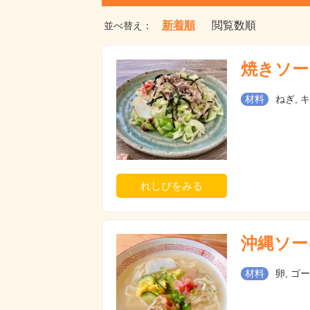
新着順
閲覧数順
並べ替え：
焼きソー
材料
ねぎ, 
れしぴをみる
沖縄ソー
材料
卵, ゴー