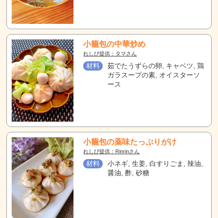
小籠包の中華炒め
れしぴ提供：タマさん
材料
茹でたうずらの卵, キャベツ, 鶏
ガラスープの素, オイスターソ
ース
小籠包の薬味たっぷりがけ
れしぴ提供：Rinrinさん
材料
小ネギ, 生姜, 白すりごま, 辣油,
醤油, 酢, 砂糖