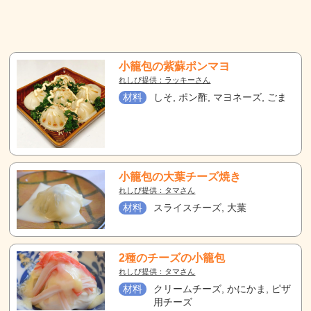
小籠包の紫蘇ポンマヨ
れしぴ提供：ラッキーさん
材料
しそ, ポン酢, マヨネーズ, ごま
小籠包の大葉チーズ焼き
れしぴ提供：タマさん
材料
スライスチーズ, 大葉
2種のチーズの小籠包
れしぴ提供：タマさん
材料
クリームチーズ, かにかま, ピザ
用チーズ