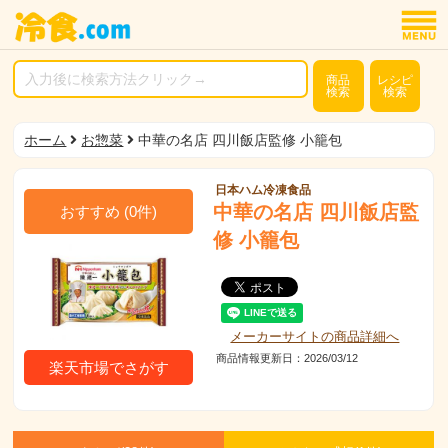
商品
レシピ
検索
検索
ホーム
お惣菜
中華の名店 四川飯店監修 小籠包
日本ハム冷凍食品
中華の名店 四川飯店監
おすすめ
(
0
件)
修 小籠包
メーカーサイトの商品詳細へ
商品情報更新日：2026/03/12
楽天市場でさがす