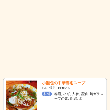
小籠包の中華春雨スープ
れしぴ提供：Rinrinさん
材料
春雨, ネギ, 人参, 醤油, 鶏ガラス
ープの素, 胡椒, 水