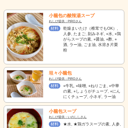
小籠包の酸辣湯スープ
れしぴ提供：PIROさん
材料
乾燥まいたけ（椎茸でもOK）,
人参, たまご, 刻みネギ, ⭐︎水, ⭐︎鶏
がらスープの素, ⭐︎醤油, ⭐︎酢, ⭐︎
酒, ラー油, ごま油, 水溶き片栗
粉
坦々小籠包
れしぴ提供：PIROさん
材料
⭐︎牛乳, ⭐︎味噌, ⭐︎ねりごま, ⭐︎中華
の素, ⭐︎しょうがチューブ, ⭐︎にん
にくチューブ, 小ネギ, ラー油
小籠包スープ
れしぴ提供：いのししさん
材料
★水, ★鶏ガラスープの素, 人参,