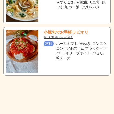
★すりごま, ★醤油, ★豆乳, 卵,
ごま油, ラー油（お好みで）
小籠包でお手軽ラビオリ
れしぴ提供：Rinrinさん
材料
ホールトマト, 玉ねぎ, ニンニク,
コンソメ顆粒, 塩, ブラックペッ
パー, オリーブオイル, パセリ,
粉チーズ