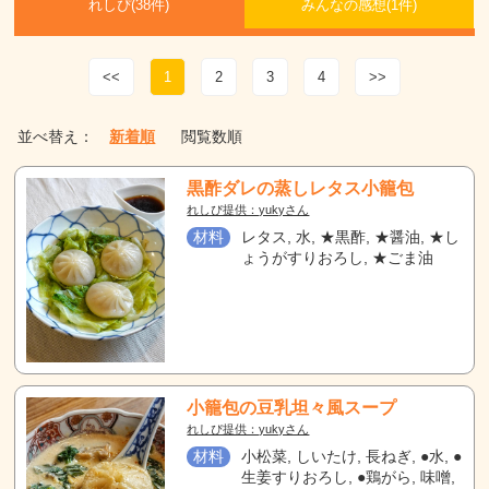
れしぴ(
38件)
みんなの感想(
1
件)
<<
1
2
3
4
>>
並べ替え：
新着順
閲覧数順
黒酢ダレの蒸しレタス小籠包
れしぴ提供：yukyさん
材料
レタス, 水, ★黒酢, ★醤油, ★し
ょうがすりおろし, ★ごま油
小籠包の豆乳坦々風スープ
れしぴ提供：yukyさん
材料
小松菜, しいたけ, 長ねぎ, ●水, ●
生姜すりおろし, ●鶏がら, 味噌,