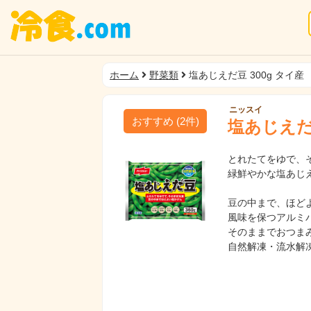
ホーム
野菜類
塩あじえだ豆 300g タイ産
ニッスイ
おすすめ
(
2
件)
塩あじえだ豆
とれたてをゆで、
緑鮮やかな塩あじ
豆の中まで、ほど
風味を保つアルミ
そのままでおつま
自然解凍・流水解