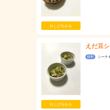
れしぴをみる
えだ豆シ
材料
シーチキ
れしぴをみる