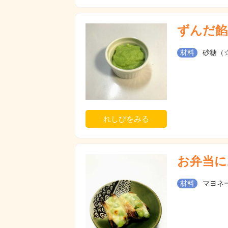
ずんだ餡
材料
砂糖（☆
れしぴをみる
お弁当に
材料
マヨネー