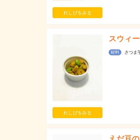
れしぴをみる
スウィー
材料
さつま芋
れしぴをみる
えだ豆の