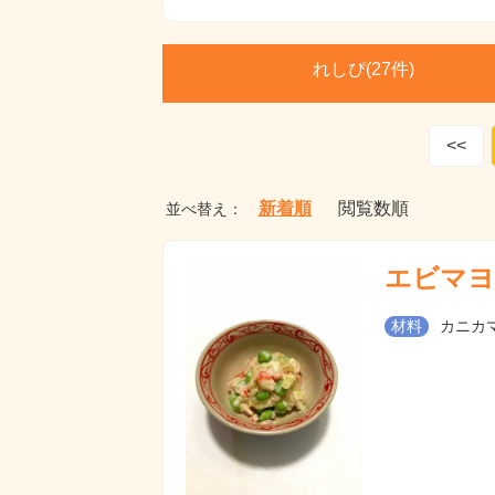
れしぴ(
27件)
<<
新着順
閲覧数順
並べ替え：
エビマヨ
材料
カニカマ