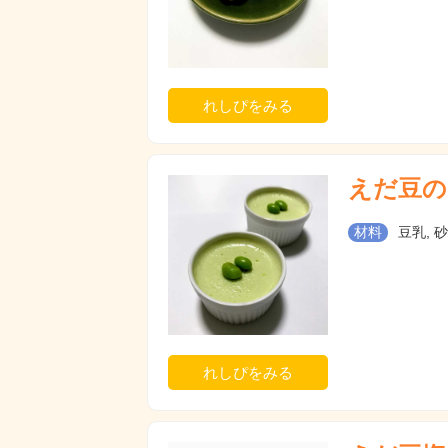
れしぴをみる
えだ豆の
材料
豆乳, 
れしぴをみる