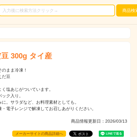
商品
検
 300g タイ産
そのまま冷凍！
えだ豆
よく塩あじがついています。
パック入り。
みに。サラダなど、お料理素材としても。
凍・電子レンジで解凍してお召しあがりください。
商品情報更新日：2026/03/13
メーカーサイトの商品詳細へ