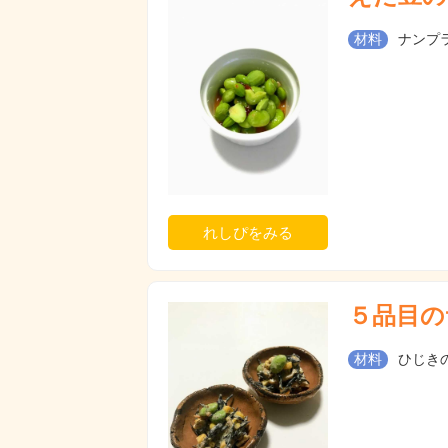
材料
ナンプラ
れしぴをみる
５品目の
材料
ひじきの