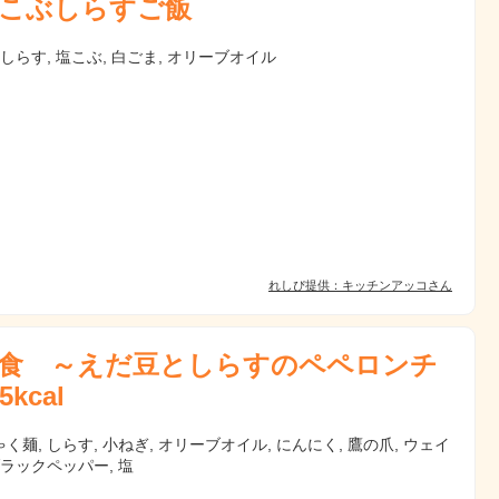
こぶしらすご飯
 しらす, 塩こぶ, 白ごま, オリーブオイル
れしぴ提供：キッチンアッコさん
食 ～えだ豆としらすのペペロンチ
kcal
く麺, しらす, 小ねぎ, オリーブオイル, にんにく, 鷹の爪, ウェイ
ブラックペッパー, 塩