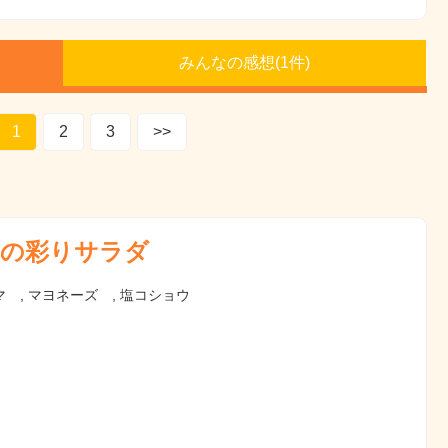
みんなの感想(
1
件)
1
2
3
>>
の彩りサラダ
 , マヨネーズ , 塩コショウ