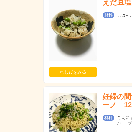
えだ豆塩
材料
ごはん,
れしぴをみる
妊婦の間
ーノ 125
材料
こんにゃ
パー, 