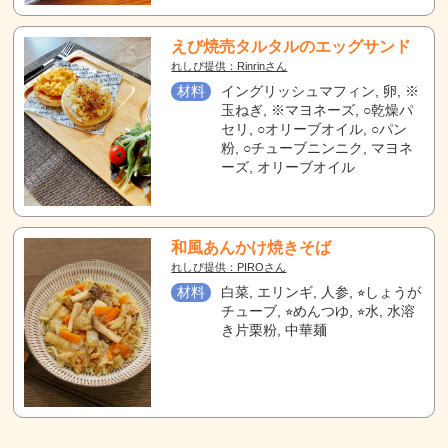
えび焼売タルタルのエッグサンド
れしぴ提供：Rinrinさん
材料
イングリッシュマフィン, 卵, ※
玉ねぎ, ※マヨネーズ, ○乾燥パ
セリ, ○オリーブオイル, ○パン
粉, ○チューブニンニク, マヨネ
ーズ, オリーブオイル
和風あんかけ焼きそば
れしぴ提供：PIROさん
材料
白菜, エリンギ, 人参, ⭐︎しょうが
チューブ, ⭐︎めんつゆ, ⭐︎水, 水溶
き片栗粉, 中華麺