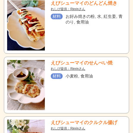
えびシューマイのどんどん焼き
れしぴ提供：Rinrinさん
材料
お好み焼きの粉, 水, 紅生姜, 青
のり, 食用油
えびシューマイのせんべい焼
れしぴ提供：Rinrinさん
材料
小麦粉, 食用油
えびシューマイのクルクル揚げ
れしぴ提供：Rinrinさん