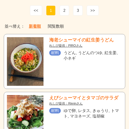
<<
1
2
3
>>
並べ替え：
新着順
閲覧数順
海老シューマイの紅生姜うどん
れしぴ提供：PIROさん
材料
うどん, うどんのつゆ, 紅生姜,
小ネギ
えびシューマイとタマゴのサラダ
れしぴ提供：Rinrinさん
材料
ゆで卵, レタス, きゅうり, トマ
ト, マヨネーズ, 塩胡椒