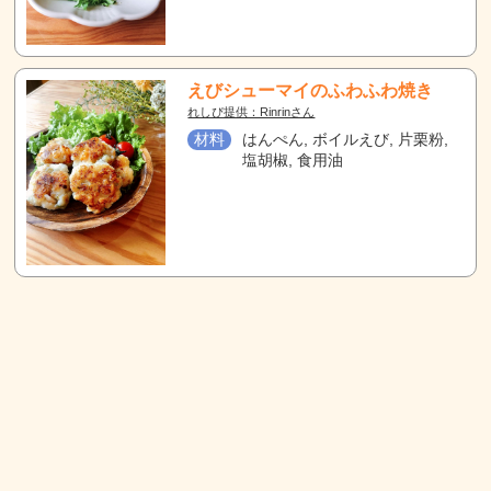
えびシューマイのふわふわ焼き
れしぴ提供：Rinrinさん
材料
はんぺん, ボイルえび, 片栗粉,
塩胡椒, 食用油