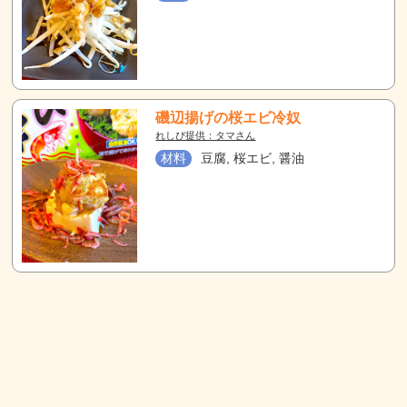
磯辺揚げの桜エビ冷奴
れしぴ提供：タマさん
材料
豆腐, 桜エビ, 醤油