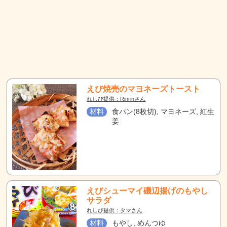
えび焼売のマヨネーズトースト
れしぴ提供：Rinrinさん
材料
食パン(8枚切), マヨネーズ, 紅生
姜
えびシューマイ磯辺揚げのもやし
サラダ
れしぴ提供：タマさん
材料
もやし, めんつゆ