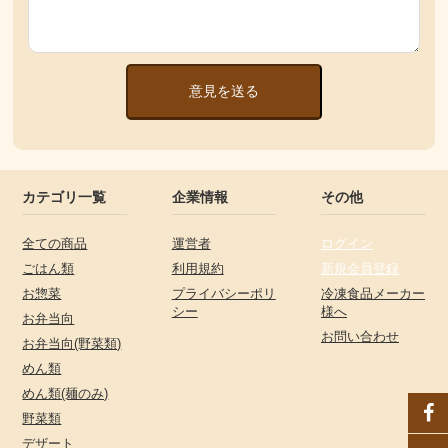
意見を送る
カテゴリ一覧
企業情報
その他
全ての商品
運営者
ログイン
ごはん類
利用規約
新規会員登録
お惣菜
プライバシーポリ
冷凍食品メーカー
シー
様へ
お弁当向
お問い合わせ
お弁当向(野菜類)
めん類
めん類(麺のみ)
野菜類
デザート