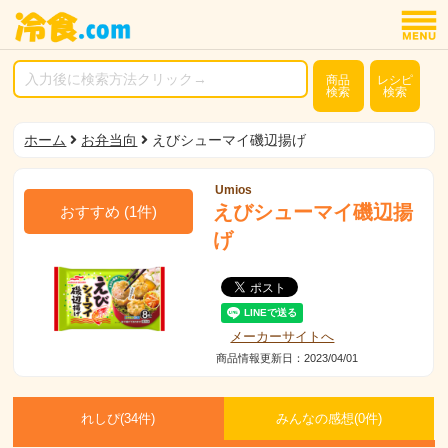
商品
レシピ
検索
検索
ホーム
お弁当向
えびシューマイ磯辺揚げ
Umios
えびシューマイ磯辺揚
おすすめ
(
1
件)
げ
メーカーサイトへ
商品情報更新日：2023/04/01
れしぴ(
34件)
みんなの感想(
0
件)