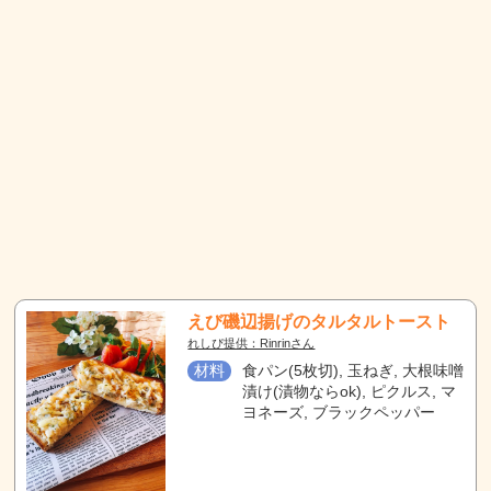
えび磯辺揚げのタルタルトースト
れしぴ提供：Rinrinさん
材料
食パン(5枚切), 玉ねぎ, 大根味噌
漬け(漬物ならok), ピクルス, マ
ヨネーズ, ブラックペッパー