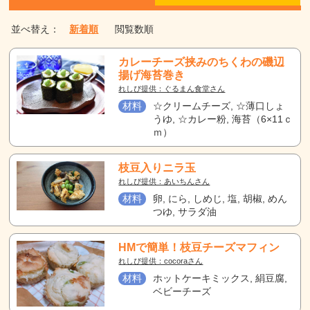
並べ替え：
新着順
閲覧数順
カレーチーズ挟みのちくわの磯辺
揚げ海苔巻き
れしぴ提供：ぐるまん食堂さん
材料
☆クリームチーズ, ☆薄口しょ
うゆ, ☆カレー粉, 海苔（6×11ｃ
ｍ）
枝豆入りニラ玉
れしぴ提供：あいちんさん
材料
卵, にら, しめじ, 塩, 胡椒, めん
つゆ, サラダ油
HMで簡単！枝豆チーズマフィン
れしぴ提供：cocoraさん
材料
ホットケーキミックス, 絹豆腐,
ベビーチーズ