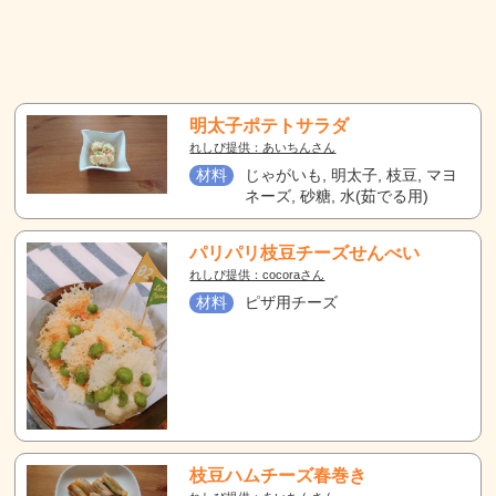
明太子ポテトサラダ
れしぴ提供：あいちんさん
材料
じゃがいも, 明太子, 枝豆, マヨ
ネーズ, 砂糖, 水(茹でる用)
パリパリ枝豆チーズせんべい
れしぴ提供：cocoraさん
材料
ピザ用チーズ
枝豆ハムチーズ春巻き