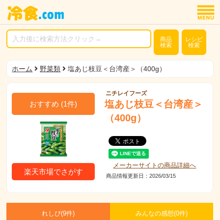
商品
レシピ
検索
検索
ホーム
野菜類
塩あじ枝豆＜台湾産＞（400g）
ニチレイフーズ
塩あじ枝豆＜台湾産＞
おすすめ
(
1
件)
（400g）
メーカーサイトの商品詳細へ
楽天市場でさがす
商品情報更新日：2026/03/15
れしぴ(
9件)
みんなの感想(
0
件)