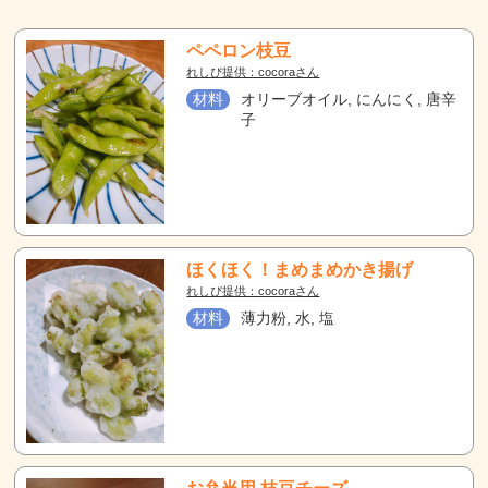
ペペロン枝豆
れしぴ提供：cocoraさん
材料
オリーブオイル, にんにく, 唐辛
子
ほくほく！まめまめかき揚げ
れしぴ提供：cocoraさん
材料
薄力粉, 水, 塩