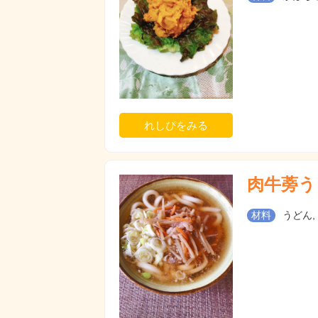
れしぴをみる
肉牛蒡う
材料
うどん, 