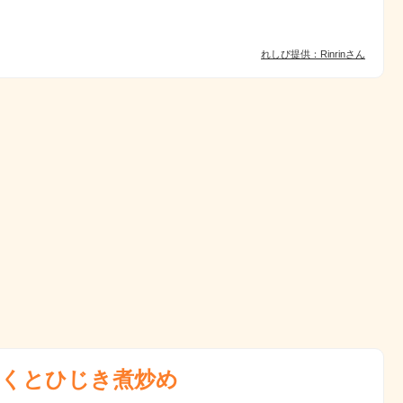
れしぴ提供：Rinrinさん
くとひじき煮炒め