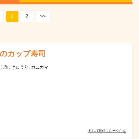
1
2
>>
のカップ寿司
すし酢, きゅうり, カニカマ
れしぴ提供：なーなさん