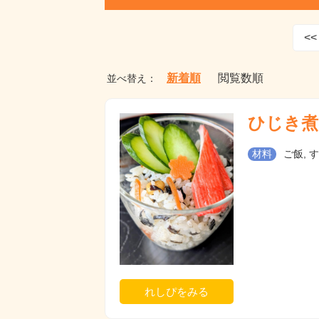
<<
新着順
閲覧数順
並べ替え：
ひじき煮
材料
ご飯, 
れしぴをみる