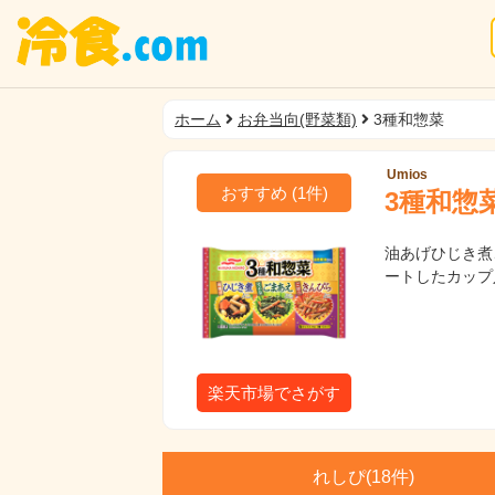
ホーム
お弁当向(野菜類)
3種和惣菜
Umios
おすすめ
(
1
件)
3種和惣
油あげひじき煮
ートしたカップ
楽天市場でさがす
れしぴ(
18件)