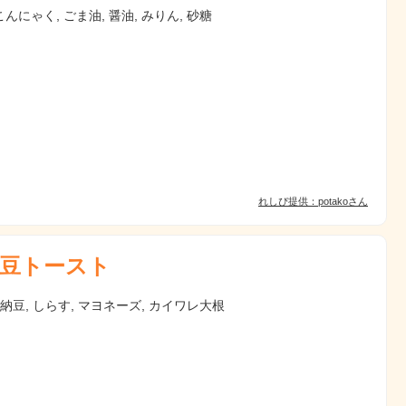
んにゃく, ごま油, 醤油, みりん, 砂糖
れしぴ提供：potakoさん
豆トースト
 納豆, しらす, マヨネーズ, カイワレ大根