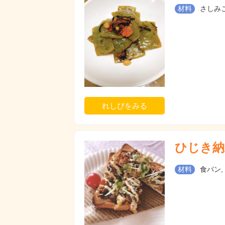
材料
さしみこ
れしぴをみる
ひじき納
材料
食パン,