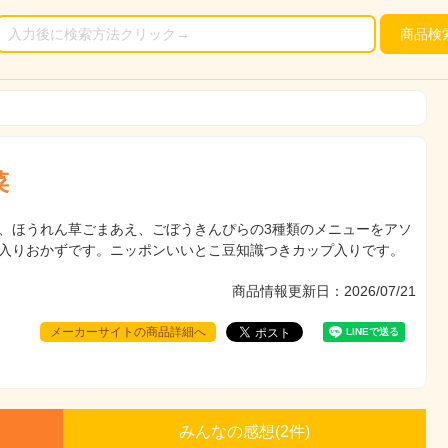
商品
検
菜
、ほうれん草ごまあえ、ごぼうきんぴらの3種類のメニューをアソ
入りおかずです。ニッポンいいとこ豆知識つきカップ入りです。
商品情報更新日：2026/07/21
メーカーサイトの商品詳細へ
みんなの感想(
2
件)