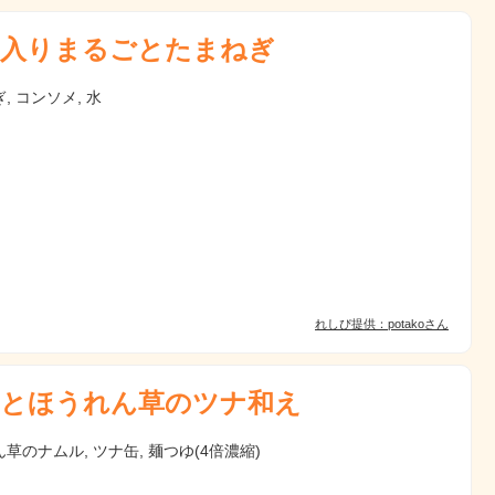
入りまるごとたまねぎ
, コンソメ, 水
れしぴ提供：potakoさん
とほうれん草のツナ和え
草のナムル, ツナ缶, 麺つゆ(4倍濃縮)