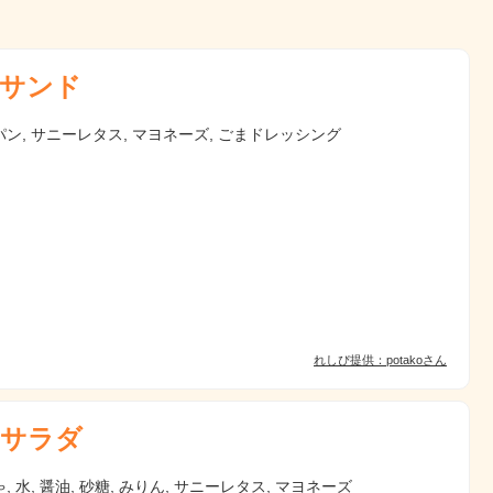
サンド
ン, サニーレタス, マヨネーズ, ごまドレッシング
れしぴ提供：potakoさん
サラダ
, 水, 醤油, 砂糖, みりん, サニーレタス, マヨネーズ