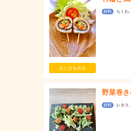
材料
ちくわ,
れしぴをみる
野菜巻き
材料
レタス,