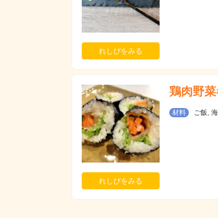
れしぴをみる
鶏肉野菜
材料
ご飯, 
れしぴをみる