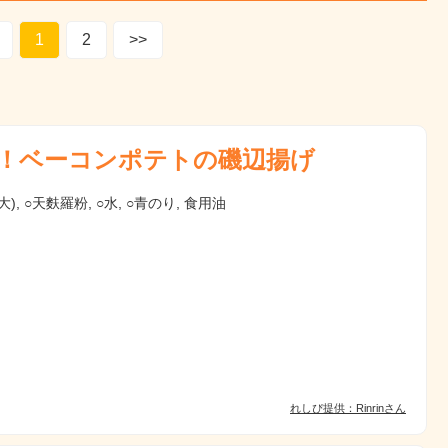
1
2
>>
n！ベーコンポテトの磯辺揚げ
), ○天麩羅粉, ○水, ○青のり, 食用油
れしぴ提供：Rinrinさん