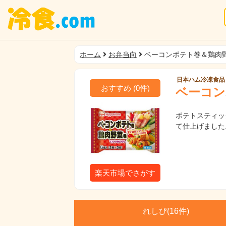
ホーム
お弁当向
ベーコンポテト巻＆鶏肉
日本ハム冷凍食品
おすすめ
(
0
件)
ベーコン
ポテトスティッ
て仕上げました
楽天市場でさがす
れしぴ(
16件)