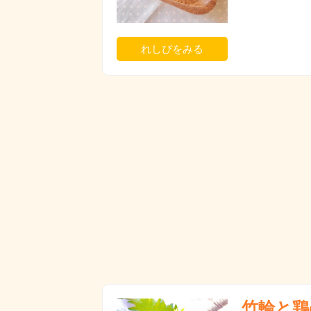
れしぴをみる
竹輪と鶏