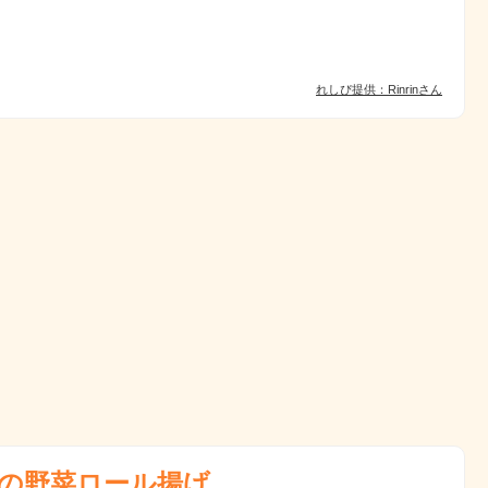
れしぴ提供：Rinrinさん
の野菜ロール揚げ