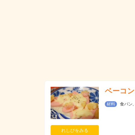
ベーコン
材料
食パン,
れしぴをみる