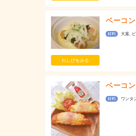
ベーコン
材料
大葉, 
れしぴをみる
ベーコン
材料
ワンタン