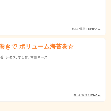
れしぴ提供：Rinrinさん
巻きで ボリューム海苔巻☆
海苔, レタス, すし酢, マヨネーズ
れしぴ提供：PANさん