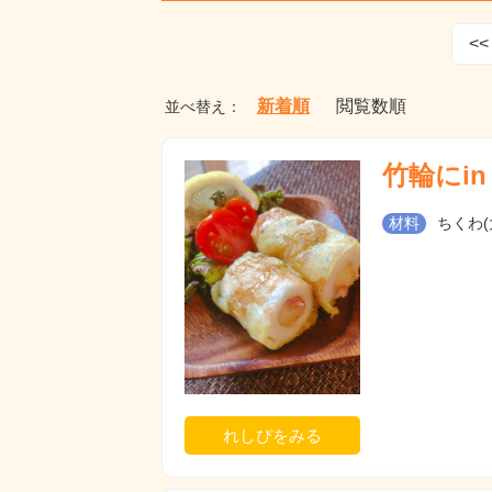
<<
新着順
閲覧数順
並べ替え：
竹輪にi
材料
ちくわ(大
れしぴをみる