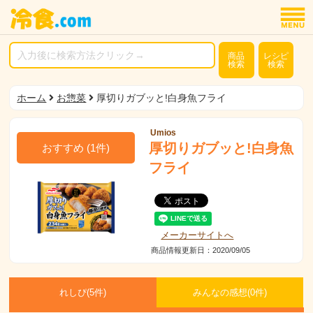
商品
レシピ
検索
検索
ホーム
お惣菜
厚切りガブッと!白身魚フライ
Umios
厚切りガブッと!白身魚
おすすめ
(
1
件)
フライ
メーカーサイトへ
商品情報更新日：2020/09/05
れしぴ(
5件)
みんなの感想(
0
件)