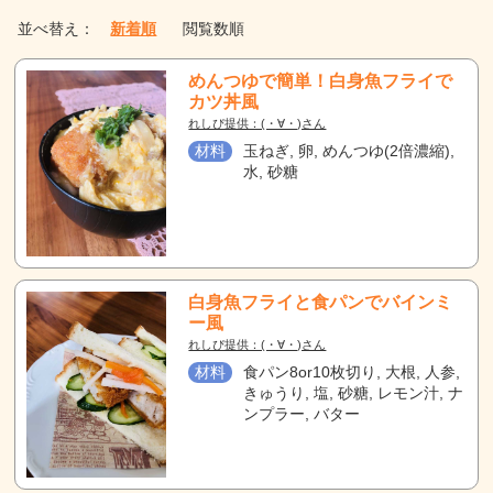
並べ替え：
新着順
閲覧数順
めんつゆで簡単！白身魚フライで
カツ丼風
れしぴ提供：(・∀・)さん
材料
玉ねぎ, 卵, めんつゆ(2倍濃縮),
水, 砂糖
白身魚フライと食パンでバインミ
ー風
れしぴ提供：(・∀・)さん
材料
食パン8or10枚切り, 大根, 人参,
きゅうり, 塩, 砂糖, レモン汁, ナ
ンプラー, バター