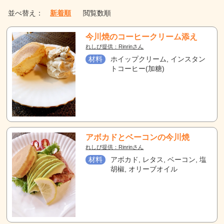
並べ替え：
新着順
閲覧数順
今川焼のコーヒークリーム添え
れしぴ提供：Rinrinさん
材料
ホイップクリーム, インスタン
トコーヒー(加糖)
アボカドとベーコンの今川焼
れしぴ提供：Rinrinさん
材料
アボカド, レタス, ベーコン, 塩
胡椒, オリーブオイル