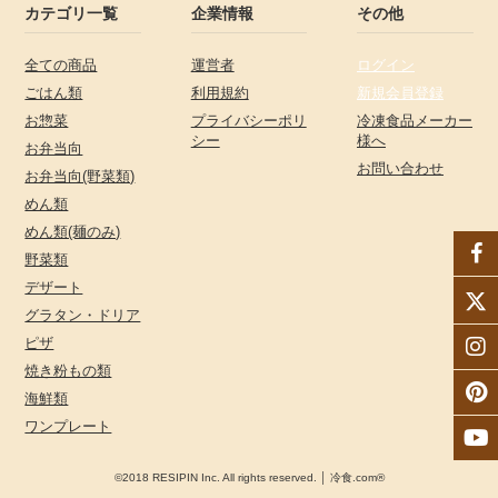
カテゴリ一覧
企業情報
その他
全ての商品
運営者
ログイン
ごはん類
利用規約
新規会員登録
お惣菜
プライバシーポリ
冷凍食品メーカー
シー
様へ
お弁当向
お問い合わせ
お弁当向(野菜類)
めん類
めん類(麺のみ)
野菜類
デザート
グラタン・ドリア
ピザ
焼き粉もの類
海鮮類
ワンプレート
©2018 RESIPIN Inc. All rights reserved. │ 冷食.com®