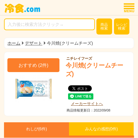
商品
レシピ
検索
検索
ホーム
デザート
今川焼(クリームチーズ)
ニチレイフーズ
今川焼(クリームチー
おすすめ
(
2
件)
ズ)
メーカーサイトへ
商品情報更新日：2022/09/08
れしぴ(
6件)
みんなの感想(
0
件)