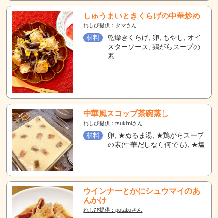
しゅうまいときくらげの中華炒め
れしぴ提供：タマさん
材料
乾燥きくらげ, 卵, もやし, オイ
スターソース, 鶏がらスープの
素
中華風スコップ茶碗蒸し
れしぴ提供：tsukimiさん
材料
卵, ★ぬるま湯, ★鶏がらスープ
の素(中華だしなら何でも), ★塩
ウインナーとかにシュウマイのあ
んかけ
れしぴ提供：potakoさん