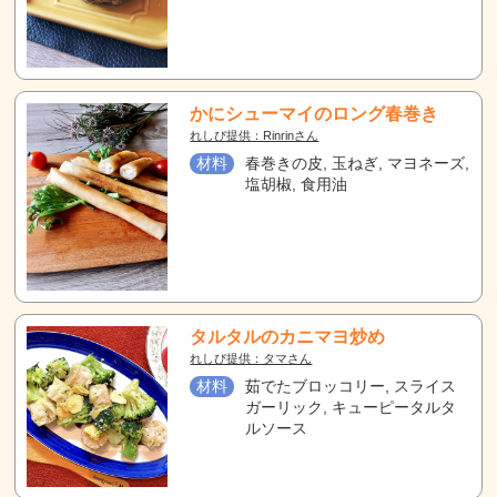
かにシューマイのロング春巻き
れしぴ提供：Rinrinさん
材料
春巻きの皮, 玉ねぎ, マヨネーズ,
塩胡椒, 食用油
タルタルのカニマヨ炒め
れしぴ提供：タマさん
材料
茹でたブロッコリー, スライス
ガーリック, キューピータルタ
ルソース