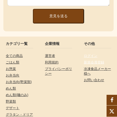
意見を送る
カテゴリ一覧
企業情報
その他
全ての商品
運営者
ログイン
ごはん類
利用規約
新規会員登録
お惣菜
プライバシーポリ
冷凍食品メーカー
シー
様へ
お弁当向
お問い合わせ
お弁当向(野菜類)
めん類
めん類(麺のみ)
野菜類
デザート
グラタン・ドリア