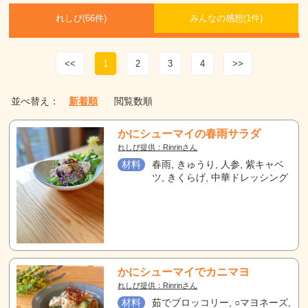
れしぴ(
66件)
みんなの感想(
1
件)
<<
1
2
3
4
>>
並べ替え：
新着順
閲覧数順
かにシューマイの春雨サラダ
れしぴ提供：Rinrinさん
材料
春雨, きゅうり, 人参, 紫キャベ
ツ, きくらげ, 中華ドレッシング
かにシューマイでカニマヨ
れしぴ提供：Rinrinさん
材料
茹でブロッコリー, ○マヨネーズ,