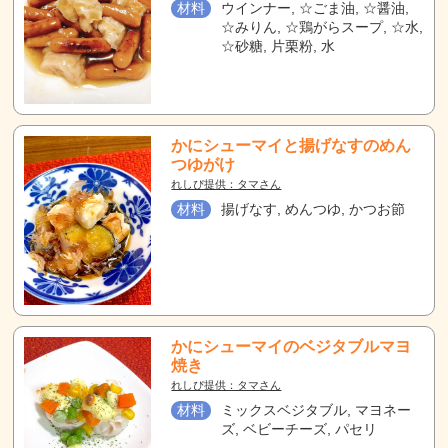
材料
ウインナー, ☆ごま油, ☆醤油,
☆みりん, ☆鶏がらスープ, ☆水,
☆砂糖, 片栗粉, 水
かにシューマイと揚げなすのめん
つゆがけ
れしぴ提供：タマさん
材料
揚げなす, めんつゆ, かつお節
かにシューマイのベジタブルマヨ
焼き
れしぴ提供：タマさん
材料
ミックスベジタブル, マヨネー
ズ, ベビーチーズ, パセリ