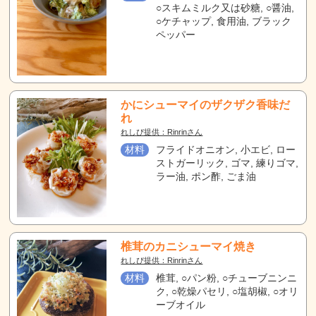
○スキムミルク又は砂糖, ○醤油,
○ケチャップ, 食用油, ブラック
ペッパー
かにシューマイのザクザク香味だ
れ
れしぴ提供：Rinrinさん
材料
フライドオニオン, 小エビ, ロー
ストガーリック, ゴマ, 練りゴマ,
ラー油, ポン酢, ごま油
椎茸のカニシューマイ焼き
れしぴ提供：Rinrinさん
材料
椎茸, ○パン粉, ○チューブニンニ
ク, ○乾燥パセリ, ○塩胡椒, ○オリ
ーブオイル