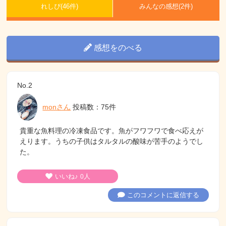
れしぴ(
46件)
みんなの感想(
2
件)
感想をのべる
No.2
monさん
投稿数：75件
貴重な魚料理の冷凍食品です。魚がフワフワで食べ応えが
えります。うちの子供はタルタルの酸味が苦手のようでし
た。
いいね♪
人
0
このコメントに返信する