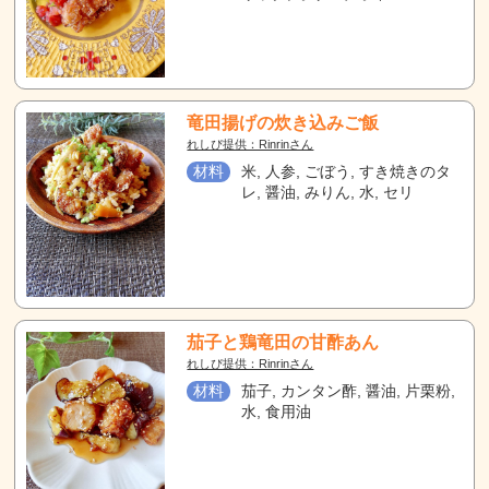
竜田揚げの炊き込みご飯
れしぴ提供：Rinrinさん
材料
米, 人参, ごぼう, すき焼きのタ
レ, 醤油, みりん, 水, セリ
茄子と鶏竜田の甘酢あん
れしぴ提供：Rinrinさん
材料
茄子, カンタン酢, 醤油, 片栗粉,
水, 食用油