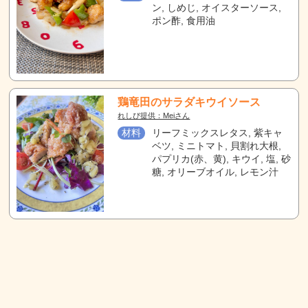
ン, しめじ, オイスターソース,
ポン酢, 食用油
鶏竜田のサラダキウイソース
れしぴ提供：Meiさん
材料
リーフミックスレタス, 紫キャ
ベツ, ミニトマト, 貝割れ大根,
パプリカ(赤、黄), キウイ, 塩, 砂
糖, オリーブオイル, レモン汁