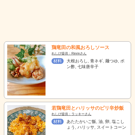
鶏竜田の和風おろしソース
れしぴ提供：Rinrinさん
材料
大根おろし, 青ネギ, 麺つゆ, ポ
ン酢, 七味唐辛子
若鶏竜田とハリッサのピリ辛炒飯
れしぴ提供：ラッキーさん
材料
あたたかいご飯, 油, 卵, 塩こし
ょう, ハリッサ, スイートコーン