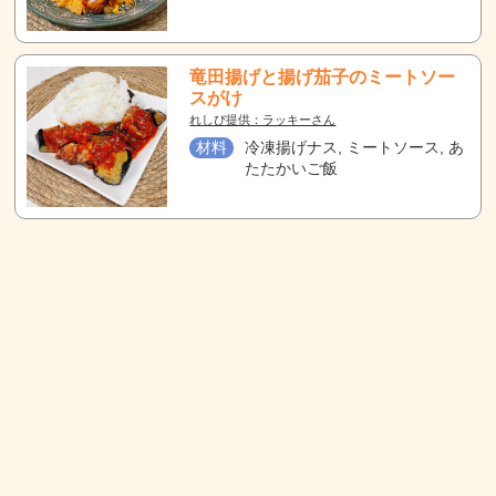
竜田揚げと揚げ茄子のミートソー
スがけ
れしぴ提供：ラッキーさん
材料
冷凍揚げナス, ミートソース, あ
たたかいご飯