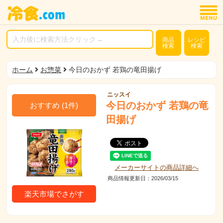
商品
レシピ
検索
検索
ホーム
お惣菜
今日のおかず 若鶏の竜田揚げ
ニッスイ
今日のおかず 若鶏の竜
おすすめ
(
1
件)
田揚げ
メーカーサイトの商品詳細へ
商品情報更新日：2026/03/15
楽天市場でさがす