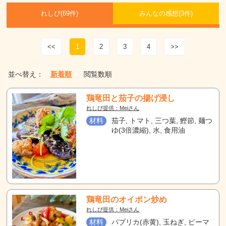
れしぴ(
69件)
みんなの感想(
3
件)
<<
1
2
3
4
>>
並べ替え：
新着順
閲覧数順
鶏竜田と茄子の揚げ浸し
れしぴ提供：Meiさん
材料
茄子, トマト, 三つ葉, 鰹節, 麺つ
ゆ(3倍濃縮), 水, 食用油
鶏竜田のオイポン炒め
れしぴ提供：Meiさん
材料
パプリカ(赤黄), 玉ねぎ, ピーマ