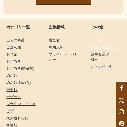
カテゴリ一覧
企業情報
その他
全ての商品
運営者
ログイン
ごはん類
利用規約
新規会員登録
お惣菜
プライバシーポリ
冷凍食品メーカー
シー
様へ
お弁当向
お問い合わせ
お弁当向(野菜類)
めん類
めん類(麺のみ)
野菜類
デザート
グラタン・ドリア
ピザ
焼き粉もの類
海鮮類