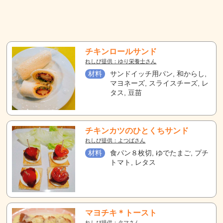
チキンロールサンド
れしぴ提供：ゆり栄養士さん
材料
サンドイッチ用パン, 和からし,
マヨネーズ, スライスチーズ, レ
タス, 豆苗
チキンカツのひとくちサンド
れしぴ提供：よつばさん
材料
食パン８枚切, ゆでたまご, プチ
トマト, レタス
マヨチキ＊トースト
れしぴ提供：タマさん