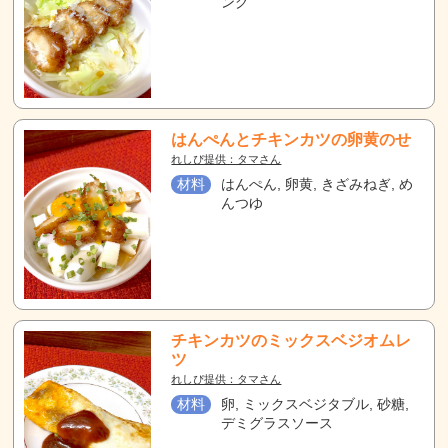
ング
はんぺんとチキンカツの卵黄のせ
れしぴ提供：タマさん
材料
はんぺん, 卵黄, きざみねぎ, め
んつゆ
チキンカツのミックスベジオムレ
ツ
れしぴ提供：タマさん
材料
卵, ミックスベジタブル, 砂糖,
デミグラスソース