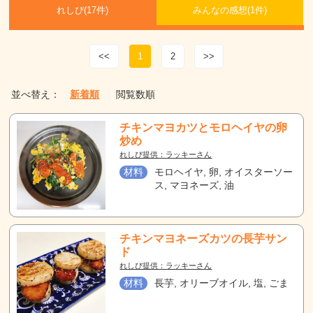
れしぴ(
17件)
みんなの感想(
1
件)
<<
1
2
>>
並べ替え：
新着順
閲覧数順
チキンマヨカツとモロヘイヤの卵
炒め
れしぴ提供：ラッキーさん
材料
モロヘイヤ, 卵, オイスターソー
ス, マヨネーズ, 油
チキンマヨネーズカツの長芋サン
ド
れしぴ提供：ラッキーさん
材料
長芋, オリーブオイル, 塩, ごま