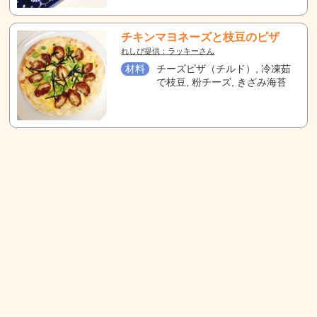
チキンマヨネーズと枝豆のピザ
れしぴ提供：ラッキーさん
材料
チーズピザ（チルド）, 冷凍茹
で枝豆, 粉チーズ, きざみ海苔