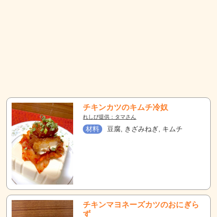
チキンカツのキムチ冷奴
れしぴ提供：タマさん
材料
豆腐, きざみねぎ, キムチ
チキンマヨネーズカツのおにぎら
ず