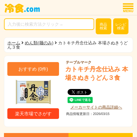
商品
レシピ
検索
検索
ホーム
めん類(麺のみ)
カトキチ丹念仕込み 本場さぬきうど
ん３食
テーブルマーク
カトキチ丹念仕込み 本
おすすめ
(
0
件)
場さぬきうどん３食
メーカーサイトの商品詳細へ
楽天市場でさがす
商品情報更新日：2026/03/15