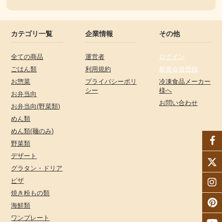
カテゴリ一覧
企業情報
その他
全ての商品
運営者
ログイン
ごはん類
利用規約
新規会員登録
お惣菜
プライバシーポリ
冷凍食品メーカー
シー
様へ
お弁当向
お問い合わせ
お弁当向(野菜類)
めん類
めん類(麺のみ)
野菜類
デザート
グラタン・ドリア
ピザ
焼き粉もの類
海鮮類
ワンプレート