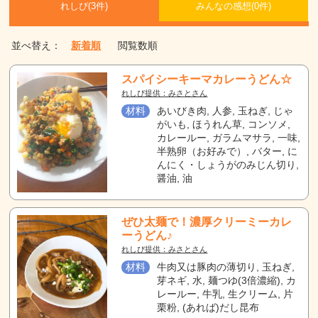
れしぴ(
3件)
みんなの感想(
0
件)
並べ替え：
新着順
閲覧数順
スパイシーキーマカレーうどん☆
れしぴ提供：みさとさん
材料
あいびき肉, 人参, 玉ねぎ, じゃ
がいも, ほうれん草, コンソメ,
カレールー, ガラムマサラ, 一味,
半熟卵（お好みで）, バター, に
んにく・しょうがのみじん切り,
醤油, 油
ぜひ太麺で！濃厚クリーミーカレ
ーうどん♪
れしぴ提供：みさとさん
材料
牛肉又は豚肉の薄切り, 玉ねぎ,
芽ネギ, 水, 麺つゆ(3倍濃縮), カ
レールー, 牛乳, 生クリーム, 片
栗粉, (あれば)だし昆布