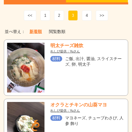
<<
1
2
3
4
>>
並べ替え：
新着順
閲覧数順
明太チーズ雑炊
れしぴ提供：Yuさん
材料
ご飯, 出汁, 醤油, スライスチー
ズ, 卵, 明太子
オクラとチキンの山葵マヨ
れしぴ提供：Yuさん
材料
マヨネーズ, チューブわさび, 人
参 飾り