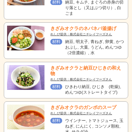
材料
納豆, キムチ, まぐろの赤身の切
り落とし（又はぶつ切り）, 白
ごま
きざみオクラのネバネバ釜揚げ
れしぴ提供：株式会社ニチレイフーズさん
材料
納豆, 明太子, 青ねぎ, 卵黄, かつ
おぶし, 大葉, うどん, めんつゆ
（2倍濃縮）, 水
きざみオクラと納豆ひじきの和え
物
れしぴ提供：株式会社ニチレイフーズさん
材料
ひきわり納豆, ひじき (乾燥),
めんつゆ(ストレートタイプ)
きざみオクラのガンボのスープ
れしぴ提供：株式会社ニチレイフーズさん
材料
ウインナー, トマトジュース, 玉
ねぎ, にんにく, コンソメ顆粒,
水, サラダ油