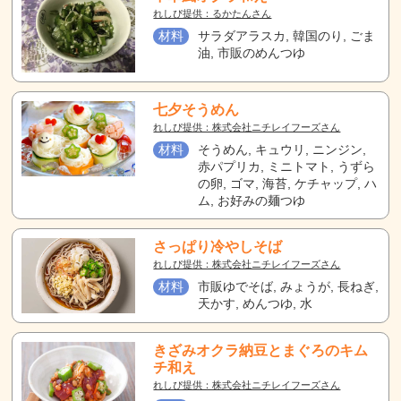
れしぴ提供：るかたんさん
材料
サラダアラスカ, 韓国のり, ごま
油, 市販のめんつゆ
七夕そうめん
れしぴ提供：株式会社ニチレイフーズさん
材料
そうめん, キュウリ, ニンジン,
赤パプリカ, ミニトマト, うずら
の卵, ゴマ, 海苔, ケチャップ, ハ
ム, お好みの麺つゆ
さっぱり冷やしそば
れしぴ提供：株式会社ニチレイフーズさん
材料
市販ゆでそば, みょうが, 長ねぎ,
天かす, めんつゆ, 水
きざみオクラ納豆とまぐろのキム
チ和え
れしぴ提供：株式会社ニチレイフーズさん