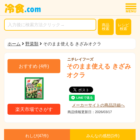
商品
レシピ
検索
検索
ホーム
野菜類
そのまま使える きざみオクラ
ニチレイフーズ
そのまま使える きざみ
おすすめ
(
4
件)
オクラ
メーカーサイトの商品詳細へ
楽天市場でさがす
商品情報更新日：2026/03/17
れしぴ(
47件)
みんなの感想(
1
件)