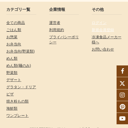
カテゴリ一覧
企業情報
その他
全ての商品
運営者
ログイン
ごはん類
利用規約
新規会員登録
お惣菜
プライバシーポリ
冷凍食品メーカー
シー
様へ
お弁当向
お問い合わせ
お弁当向(野菜類)
めん類
めん類(麺のみ)
野菜類
デザート
グラタン・ドリア
ピザ
焼き粉もの類
海鮮類
ワンプレート