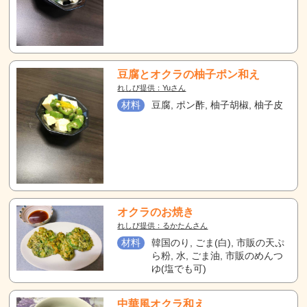
豆腐とオクラの柚子ポン和え
れしぴ提供：Yuさん
材料
豆腐, ポン酢, 柚子胡椒, 柚子皮
オクラのお焼き
れしぴ提供：るかたんさん
材料
韓国のり, ごま(白), 市販の天ぷ
ら粉, 水, ごま油, 市販のめんつ
ゆ(塩でも可)
中華風オクラ和え