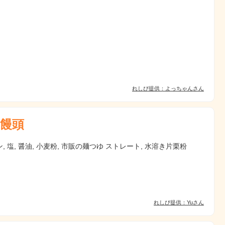
れしぴ提供：よっちゃんさん
饅頭
, 塩, 醤油, 小麦粉, 市販の麺つゆ ストレート, 水溶き片栗粉
れしぴ提供：Yuさん