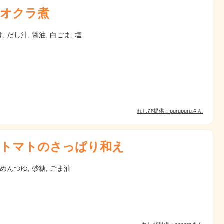
オクラ煮
, だし汁, 醤油, 白ごま, 塩
れしぴ提供：purupuruさん
トマトのさっぱり和え
 めんつゆ, 砂糖, ごま油