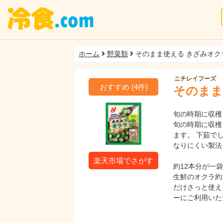
ホーム
野菜類
そのまま使える きざみオク
ニチレイフーズ
おすすめ
(
4
件)
そのまま
旬の時期に収穫
旬の時期に収穫
ます。 下茹で
なりにくい製法
楽天市場でさがす
約12本分が一
生鮮のオクラ約
だけさっと使え
ーにご利用いた