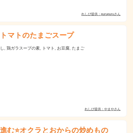
れしぴ提供：purupuruさん
トマトのたまごスープ
だし, 鶏ガラスープの素, トマト, お豆腐, たまご
れしぴ提供：やまやさん
進む⭐オクラとおからの炒めもの