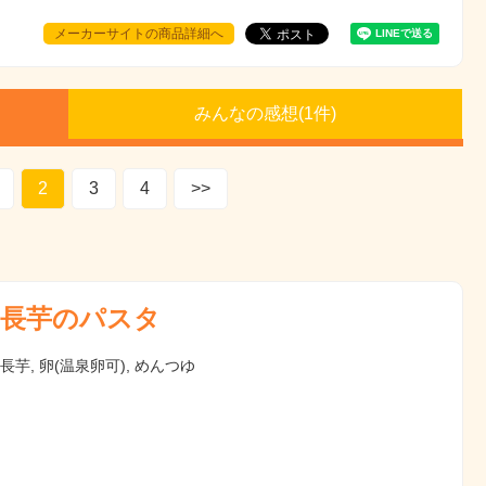
メーカーサイトの商品詳細へ
みんなの感想(
1
件)
2
3
4
>>
長芋のパスタ
 長芋, 卵(温泉卵可), めんつゆ