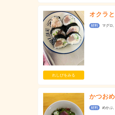
オクラと
材料
マグロ,
れしぴをみる
かつおめ
材料
めかぶ,