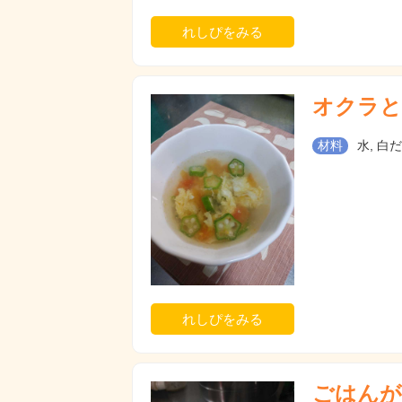
れしぴをみる
オクラと
材料
水, 白
れしぴをみる
ごはんが