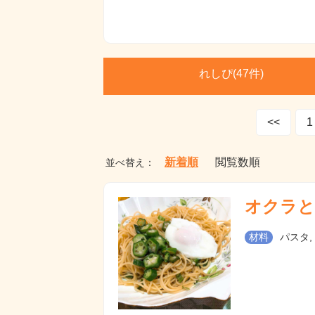
れしぴ(
47件)
<<
1
新着順
閲覧数順
並べ替え：
オクラと
材料
パスタ,