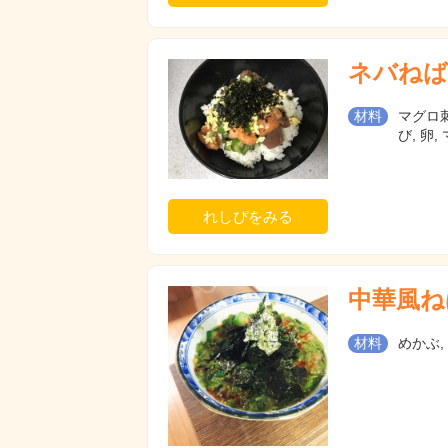
ネバねば
材料
マグロ刺
び, 卵,
れしぴをみる
中華風ね
材料
めかぶ,