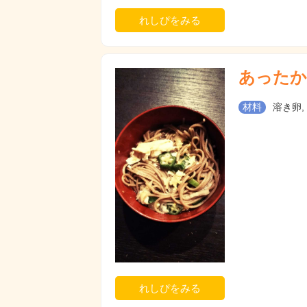
れしぴをみる
あったか
材料
溶き卵,
れしぴをみる