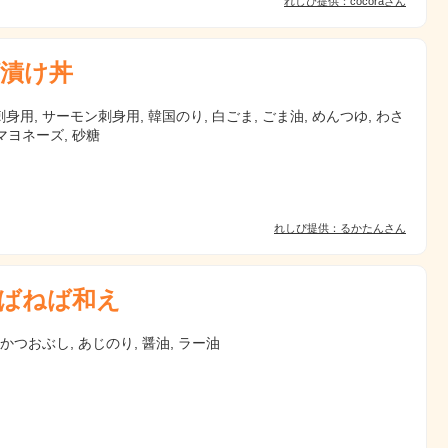
れしぴ提供：cocoraさん
漬け丼
身用, サーモン刺身用, 韓国のり, 白ごま, ごま油, めんつゆ, わさ
 マヨネーズ, 砂糖
れしぴ提供：るかたんさん
ばねば和え
 かつおぶし, あじのり, 醤油, ラー油