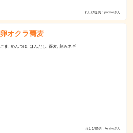
れしぴ提供：potakoさん
卵オクラ蕎麦
 ごま, めんつゆ, ほんだし, 蕎麦, 刻みネギ
れしぴ提供：Asakoさん